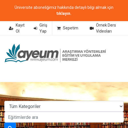
Üniversite aboneliğimiz hakkında detaylı bilgi almak için
tıklayın.
Kayıt
Giriş
Örnek Ders
Sepetim
Ol
Yap
Videoları