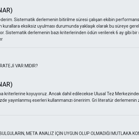
NAR)
erim. Sistematik derlemenin bitirilme süresi çalışan ekibin performansı il
tüm kurallara eksiksiz uyulması durumunda yaklaşık olarak bu süreye gerek
iyor. Sistematik derlemenin bazı kriterlerinden ödün verilerek 6 ay gibi bi
er
RATEJİ VAR MIDIR?
NAR)
ma kriterlerine koyuyoruz. Ancak dahil edilecekse Ulusal Tez Merkezinden
izde yayınlanmış eserleri kullanmanızı öneririm. Gri literatür derlemenin 
BULGULARIN, META ANALİZ İÇİN UYGUN OLUP OLMADIĞI MUTLAKA KO