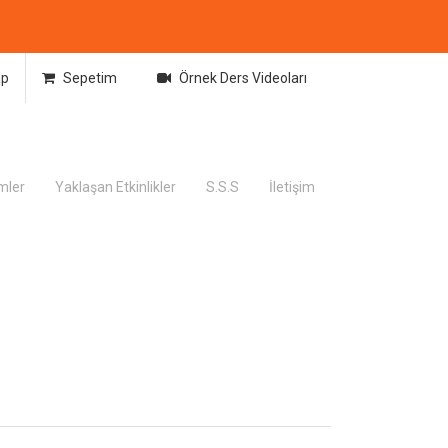
ap
Sepetim
Örnek Ders Videoları
imler
Yaklaşan Etkinlikler
S.S.S
İletişim