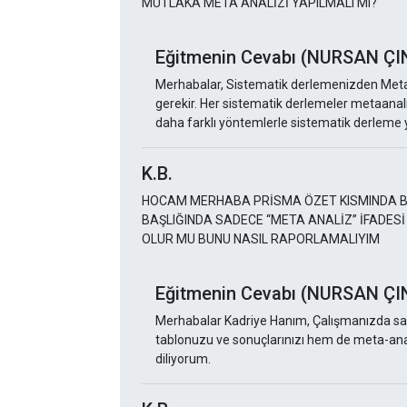
MUTLAKA META ANALİZİ YAPILMALI MI?
Eğitmenin Cevabı (NURSAN ÇI
Merhabalar, Sistematik derlemenizden Meta
gerekir. Her sistematik derlemeler metaanaliz
daha farklı yöntemlerle sistematik derleme y
K.B.
HOCAM MERHABA PRİSMA ÖZET KISMINDA BAŞ
BAŞLIĞINDA SADECE “META ANALİZ” İFADES
OLUR MU BUNU NASIL RAPORLAMALIYIM
Eğitmenin Cevabı (NURSAN ÇI
Merhabalar Kadriye Hanım, Çalışmanızda sad
tablonuzu ve sonuçlarınızı hem de meta-anal
diliyorum.