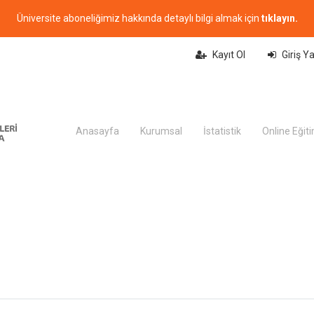
Üniversite aboneliğimiz hakkında detaylı bilgi almak için
tıklayın.
Kayıt Ol
Giriş Y
Anasayfa
Kurumsal
İstatistik
Online Eğit