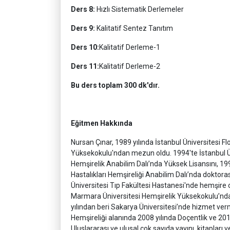
Ders 8:
Hızlı Sistematik Derlemeler
Ders 9:
Kalitatif Sentez Tanıtım
Ders 10:
Kalitatif Derleme-1
Ders 11:
Kalitatif Derleme-2
Bu ders toplam 300 dk'dır.
Eğitmen Hakkında
Nursan Çınar, 1989 yılında İstanbul Üniversitesi F
Yüksekokulu'ndan mezun oldu. 1994'te İstanbul Üni
Hemşirelik Anabilim Dalı’nda Yüksek Lisansını, 199
Hastalıkları Hemşireliği Anabilim Dalı’nda doktora
Üniversitesi Tıp Fakültesi Hastanesi'nde hemşire o
Marmara Üniversitesi Hemşirelik Yüksekokulu’nda A
yılından beri Sakarya Üniversitesi’nde hizmet verm
Hemşireliği alanında 2008 yılında Doçentlik ve 201
Uluslararası ve ulusal çok sayıda yayını, kitapları ve