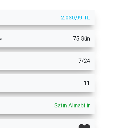
2.030,99 TL
75 Gün
i:
7/24
11
Satın Alınabilir