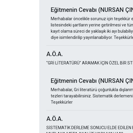
Eğitmenin Cevabı (NURSAN ÇI
Merhabalar öncelikle sorunuz için teşekkür ed
listesindeki şartların yerine getirilmesi ve 
kayıt olama süreci de yaklaşık iki ayı bulabil
diye isimlendirilip yayınlanabiliyor. Teşekkürl
A.Ö.A.
"GRİ LİTERATÜRÜ" ARAMAK İÇİN ÖZEL BİR ST
Eğitmenin Cevabı (NURSAN ÇI
Merhabalar, Gri literatürü çoğunlukla dışlan
tezleri tarayabilirsiniz. Sistematik derlemen
Teşekkürler
A.Ö.A.
SİSTEMATİK DERLEME SONUCU ELDE EDİLEN 