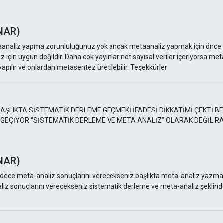
NAR)
analiz yapma zorunluluğunuz yok ancak metaanaliz yapmak için önce s
 için uygun değildir. Daha cok yayınlar net sayısal veriler içeriyorsa meta
apılır ve onlardan metasentez üretilebilir. Teşekkürler
LIKTA SİSTEMATİK DERLEME GEÇMEKİ İFADESİ DİKKATİMİ ÇEKTİ B
İ GEÇİYOR “SİSTEMATİK DERLEME VE META ANALİZ” OLARAK DEĞİL
NAR)
ece meta-analiz sonuçlarını verecekseniz başlıkta meta-analiz yazmas
iz sonuçlarını verecekseniz sistematik derleme ve meta-analiz şeklinde