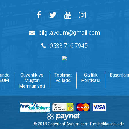
bilgi.ayeum@gmail.com
0533 716 7945
sında
Güvenlik ve
Teslimat
Gizlilik
Başarılar
EUM
Müşteri
ve İade
Politikası
Memnuniyeti
© 2018 Copyright
Ayeum.com
Tüm hakları saklıdır.