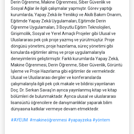
Derin Öğrenme, Makine Öğrenmesi, Siber Güvenlik ve
Sosyal Ağlar ile ilgili çalışmalar yapmıştır. Görev yaptığı
kurumlarda; Yapay Zekâ ile Yenilikçi ve Akıllı Bakım Onarım,
Eğitimde Yapay Zekâ Uygulamaları, Eğitimde Derin
Öğrenme Uygulamaları, 3 Boyutlu Eğitim Teknolojileri,
Girişimcilik, Sosyal ve Yerel Amaçlı Projeler gibi Ulusal ve
Uluslararası pek çok proje yazmış ve yürütmüştür. Proje
döngüsü yönetimi, proje hazırlama, süreç yönetimi gibi
konularda eğitimler almış ve proje uygulamalarıyla
deneyimlerini geliştirmiştir. Farklı kurumlarda Yapay Zekâ,
Makine Öğrenmesi, Derin Öğrenme, Siber Güvenlik, Görüntü
İşleme ve Proje Hazırlama gibi eğitimler de vermektedir.
Ulusal ve Uluslararası dergiler ve konferanslarda
çalışmalarıyla ilgili pek çok makale ve bildirisi yayınlanan
Doç. Dr. Serkan Savaş’ın ayrıca yayınlanmış kitap ve kitap
bölümleri de bulunmaktadır. Ayrıca ulusal ve uluslararası
lisansüstü öğrencilere de danışmanlıklar yaparak bilim
dünyasına katkılar vermeye devam etmektedir.
#AYEUM
#makineöğrenmesi
#yapayzeka
#yöntem