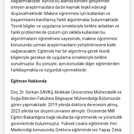
sağlanmaktadır. Ayrıca bu alanda kendini geliştirmek
isteyen araştırmacılara da bir kaynak teşkil edeceği
düşünülmektedir. Makine öğrenmesi için kullanılan ve
başarımlarını kanıtlamış farklı algoritmalar bulunmaktadır.
Teorik bilgiler ve uygulama örnekleriyle birlikte anlatılan ve
farklı problemlerde çözüm için sıklıkla kullanılan bu
algoritmaların öğrenilmesi sayesinde, makine öğrenmesi
konusunda uzman araştırmacıların yetiştirilmesine katkı
sağlanacaktır. Eğitimde her bir algoritma gerek teorik
bilgileriyle gerekse de uygulama örnekleriyle birlikte
sunulmuştur. Bu yönüyle, aynı konudaki diğer eğitimlerden
farklılaşmakta ve özgünlük içermektedir.
Eğitmen Hakkında
Doç. Dr. Serkan SAVAŞ, Kırıkkale Üniversitesi Mühendislik ve
Doğa Bilimleri Fakültesi Bilgisayar Mühendisliği Bölümünde
görev yapmaktadır. 2019 yılında doktora derecesini almış,
2023 yılında ise doçent unvanını almıştır. Öncesinde Millî
Eğitim Bakanlığına bağlı okullarda öğretmenlik ve yöneticilik
görevlerinde bulunmuştur. Yüksek Lisans eğitiminde Veri
Madenciliği konusunda, Doktora eğitiminde ise Yapay Zekâ,