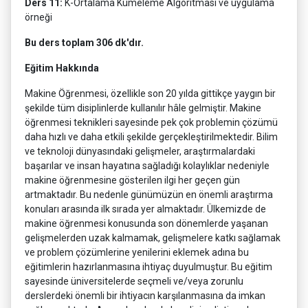
Ders 11:
K-Ortalama Kümeleme Algoritması ve uygulama
örneği
Bu ders toplam 306 dk'dır.
Eğitim Hakkında
Makine Öğrenmesi, özellikle son 20 yılda gittikçe yaygın bir
şekilde tüm disiplinlerde kullanılır hâle gelmiştir. Makine
öğrenmesi teknikleri sayesinde pek çok problemin çözümü
daha hızlı ve daha etkili şekilde gerçekleştirilmektedir. Bilim
ve teknoloji dünyasındaki gelişmeler, araştırmalardaki
başarılar ve insan hayatına sağladığı kolaylıklar nedeniyle
makine öğrenmesine gösterilen ilgi her geçen gün
artmaktadır. Bu nedenle günümüzün en önemli araştırma
konuları arasında ilk sırada yer almaktadır. Ülkemizde de
makine öğrenmesi konusunda son dönemlerde yaşanan
gelişmelerden uzak kalmamak, gelişmelere katkı sağlamak
ve problem çözümlerine yenilerini eklemek adına bu
eğitimlerin hazırlanmasına ihtiyaç duyulmuştur. Bu eğitim
sayesinde üniversitelerde seçmeli ve/veya zorunlu
derslerdeki önemli bir ihtiyacın karşılanmasına da imkan