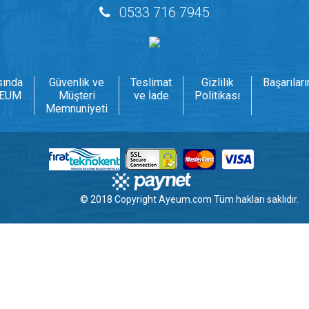
0533 716 7945
sında
Güvenlik ve
Teslimat
Gizlilik
Başarılar
EUM
Müşteri
ve İade
Politikası
Memnuniyeti
© 2018 Copyright
Ayeum.com
Tüm hakları saklıdır.