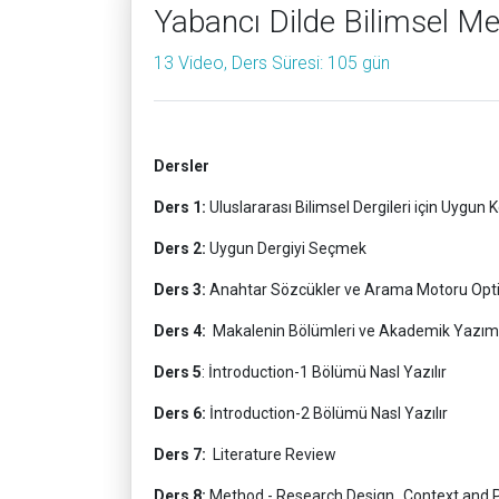
Yabancı Dilde Bilimsel M
13 Video, Ders Süresi: 105 gün
Dersler
Ders 1:
Uluslararası Bilimsel Dergileri için Uygun
Ders 2:
Uygun Dergiyi Seçmek
Ders 3:
Anahtar Sözcükler ve Arama Motoru Opt
Ders 4:
Makalenin Bölümleri ve Akademik Yazımı
Ders 5
: İntroduction-1 Bölümü Nasl Yazılır
Ders 6:
İntroduction-2 Bölümü Nasl Yazılır
Ders 7:
Literature Review
Ders 8:
Method - Research Design_Context and P