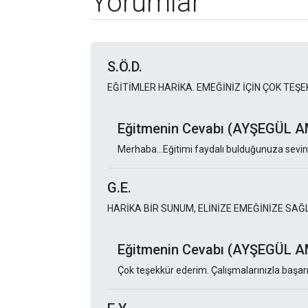
Yorumlar
S.Ö.D.
EĞİTİMLER HARİKA. EMEĞİNİZ İÇİN ÇOK TEŞE
Eğitmenin Cevabı (AYŞEGÜL
Merhaba...Eğitimi faydalı bulduğunuza sevind
G.E.
HARİKA BİR SUNUM, ELİNİZE EMEĞİNİZE SAĞ
Eğitmenin Cevabı (AYŞEGÜL
Çok teşekkür ederim. Çalışmalarınızla başarıl