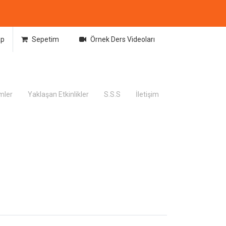
ap
Sepetim
Örnek Ders Videoları
imler
Yaklaşan Etkinlikler
S.S.S
İletişim