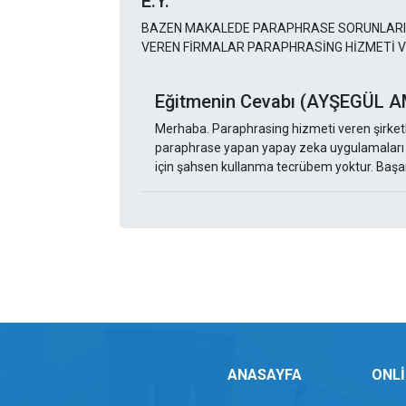
E.Y.
BAZEN MAKALEDE PARAPHRASE SORUNLARI Ç
VEREN FİRMALAR PARAPHRASİNG HİZMETİ 
Eğitmenin Cevabı (AYŞEGÜL
Merhaba. Paraphrasing hizmeti veren şirketl
paraphrase yapan yapay zeka uygulamaları ço
için şahsen kullanma tecrübem yoktur. Başarı
ANASAYFA
ONLİ