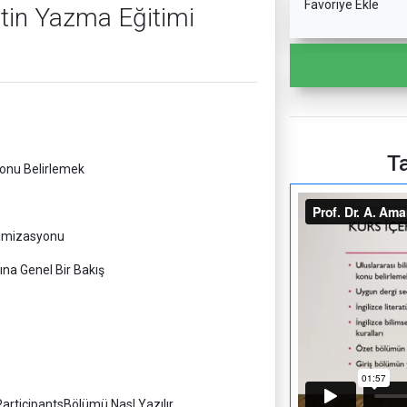
Favoriye Ekle
etin Yazma Eğitimi
Ta
 Konu Belirlemek
imizasyonu
na Genel Bir Bakış
articipantsBölümü Nasl Yazılır