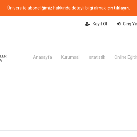
Üniversite aboneliğimiz hakkında detaylı bilgi almak için
tıklayın.
Kayıt Ol
Giriş Y
Anasayfa
Kurumsal
İstatistik
Online Eğit