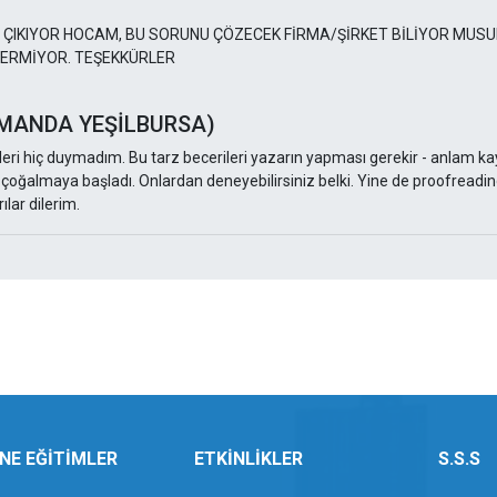
IKIYOR HOCAM, BU SORUNU ÇÖZECEK FİRMA/ŞİRKET BİLİYOR MUSUN
VERMİYOR. TEŞEKKÜRLER
 AMANDA YEŞİLBURSA)
eri hiç duymadım. Bu tarz becerileri yazarın yapması gerekir - anlam ka
ğalmaya başladı. Onlardan deneyebilirsiniz belki. Yine de proofreading 
lar dilerim.
NE EĞİTİMLER
ETKİNLİKLER
S.S.S