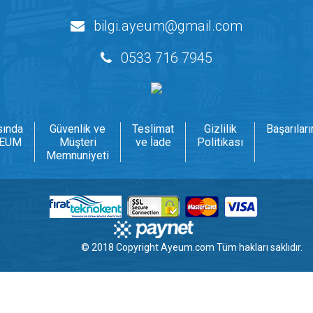
bilgi.ayeum@gmail.com
0533 716 7945
sında
Güvenlik ve
Teslimat
Gizlilik
Başarılar
EUM
Müşteri
ve İade
Politikası
Memnuniyeti
© 2018 Copyright
Ayeum.com
Tüm hakları saklıdır.