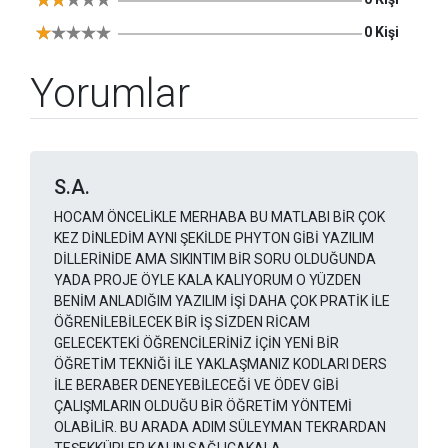
0 Kişi
Yorumlar
S.A.
HOCAM ÖNCELİKLE MERHABA BU MATLABI BİR ÇOK
KEZ DİNLEDİM AYNI ŞEKİLDE PHYTON GİBİ YAZILIM
DİLLERİNİDE AMA SIKINTIM BİR SORU OLDUĞUNDA
YADA PROJE ÖYLE KALA KALIYORUM O YÜZDEN
BENİM ANLADIĞIM YAZILIM İŞİ DAHA ÇOK PRATİK İLE
ÖĞRENİLEBİLECEK BİR İŞ SİZDEN RİCAM
GELECEKTEKİ ÖĞRENCİLERİNİZ İÇİN YENİ BİR
ÖĞRETİM TEKNİĞİ İLE YAKLAŞMANIZ KODLARI DERS
İLE BERABER DENEYEBİLECEĞİ VE ÖDEV GİBİ
ÇALIŞMLARIN OLDUĞU BİR ÖĞRETİM YÖNTEMİ
OLABİLİR. BU ARADA ADIM SÜLEYMAN TEKRARDAN