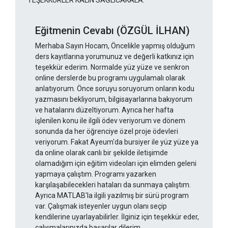
TEŞEKKÜRLER KALIN SAĞLICAKALA.
Eğitmenin Cevabı (ÖZGÜL İLHAN)
Merhaba Sayın Hocam, Öncelikle yapmış olduğum
ders kayıtlarına yorumunuz ve değerli katkınız için
teşekkür ederim. Normalde yüz yüze ve senkron
online derslerde bu programı uygulamalı olarak
anlatıyorum. Önce soruyu soruyorum onların kodu
yazmasını bekliyorum, bilgisayarlarına bakıyorum
ve hatalarını düzeltiyorum. Ayrıca her hafta
işlenilen konu ile ilgili ödev veriyorum ve dönem
sonunda da her öğrenciye özel proje ödevleri
veriyorum. Fakat Ayeum'da bursiyer ile yüz yüze ya
da online olarak canlı bir şekilde iletişimde
olamadığım için eğitim videoları için elimden geleni
yapmaya çalıştım. Programı yazarken
karşılaşabilecekleri hataları da sunmaya çalıştım.
Ayrıca MATLAB'la ilgili yazılmış bir sürü program
var. Çalışmak isteyenler uygun olanı seçip
kendilerine uyarlayabilirler. İlginiz için teşekkür eder,
çalışmalarınızda başarılar dilerim.