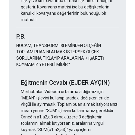
ilişkiyi ve sıfır civarında olması ilişkinin olmadığını
gösterir. Kovaryans matrisi ise bu değişkenlerin
karşılıklı kovaryans değerlerinin bulunduğu bir
matristir.
P.B.
HOCAM, TRANSFORM İŞLEMİNDEN ÖLÇEĞİN
TOPLAM PUANINI ALMAK İSTERSEK ÖLÇEK
SORULARINA TIKLAYIP ARALARINA + İŞARETİ
KOYMAMIZ YETERLİ MİDİR?
Eğitmenin Cevabı (EJDER AYÇIN)
Merhabalar. Videoda ortalama aldığımız için
"MEAN" işlevini kullanıp aradaki değişkenleri de
virgül ile ayırmıştık. Toplam puan almak istiyorsanız
mean yerine "SUM" işlevini kullanmanız gereklidir.
Örneğin a1,a2,a3 olmak üzere 3 değişkenin
toplamını almak istiyorsanız, aralarına virgül
koyarak "SUM(a1,a2,a3)" yazıp işlemi