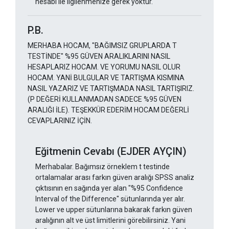
hesabı ile ilgilenmenize gerek yoktur.
P.B.
MERHABA HOCAM, "BAĞIMSIZ GRUPLARDA T
TESTİNDE" %95 GÜVEN ARALIKLARINI NASIL
HESAPLARIZ HOCAM. VE YORUMU NASIL OLUR
HOCAM. YANİ BULGULAR VE TARTIŞMA KISMINA
NASIL YAZARIZ VE TARTIŞMADA NASIL TARTIŞIRIZ.
(P DEĞERİ KULLANMADAN SADECE %95 GÜVEN
ARALIĞI İLE). TEŞEKKÜR EDERİM HOCAM DEĞERLİ
CEVAPLARINIZ İÇİN.
Eğitmenin Cevabı (EJDER AYÇIN)
Merhabalar. Bağımsız örneklem t testinde
ortalamalar arası farkın güven aralığı SPSS analiz
çıktısının en sağında yer alan "%95 Confidence
Interval of the Difference" sütunlarında yer alır.
Lower ve upper sütunlarına bakarak farkın güven
aralığının alt ve üst limitlerini görebilirsiniz. Yani