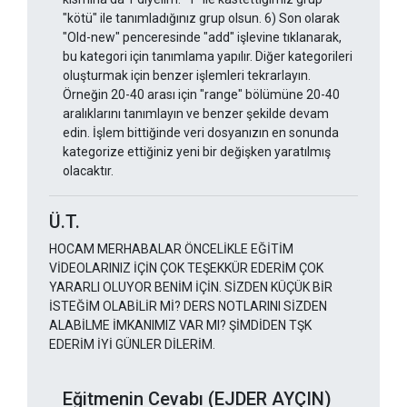
"kötü" ile tanımladığınız grup olsun. 6) Son olarak
"Old-new" penceresinde "add" işlevine tıklanarak,
bu kategori için tanımlama yapılır. Diğer kategorileri
oluşturmak için benzer işlemleri tekrarlayın.
Örneğin 20-40 arası için "range" bölümüne 20-40
aralıklarını tanımlayın ve benzer şekilde devam
edin. İşlem bittiğinde veri dosyanızın en sonunda
kategorize ettiğiniz yeni bir değişken yaratılmış
olacaktır.
Ü.T.
HOCAM MERHABALAR ÖNCELİKLE EĞİTİM
VİDEOLARINIZ İÇİN ÇOK TEŞEKKÜR EDERİM ÇOK
YARARLI OLUYOR BENİM İÇİN. SİZDEN KÜÇÜK BİR
İSTEĞİM OLABİLİR Mİ? DERS NOTLARINI SİZDEN
ALABİLME İMKANIMIZ VAR MI? ŞİMDİDEN TŞK
EDERİM İYİ GÜNLER DİLERİM.
Eğitmenin Cevabı (EJDER AYÇIN)