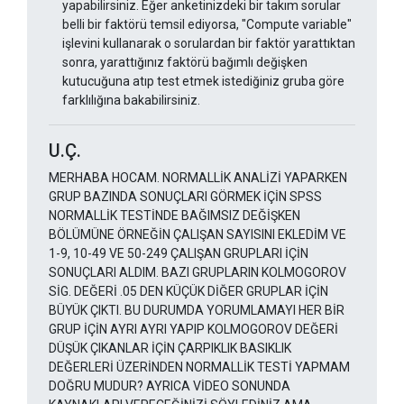
yapabilirsiniz. Eğer anketinizdeki bir takım sorular
belli bir faktörü temsil ediyorsa, "Compute variable"
işlevini kullanarak o sorulardan bir faktör yarattıktan
sonra, yarattığınız faktörü bağımlı değişken
kutucuğuna atıp test etmek istediğiniz gruba göre
farklılığına bakabilirsiniz.
U.Ç.
MERHABA HOCAM. NORMALLİK ANALİZİ YAPARKEN
GRUP BAZINDA SONUÇLARI GÖRMEK İÇİN SPSS
NORMALLİK TESTİNDE BAĞIMSIZ DEĞİŞKEN
BÖLÜMÜNE ÖRNEĞİN ÇALIŞAN SAYISINI EKLEDİM VE
1-9, 10-49 VE 50-249 ÇALIŞAN GRUPLARI İÇİN
SONUÇLARI ALDIM. BAZI GRUPLARIN KOLMOGOROV
SİG. DEĞERİ .05 DEN KÜÇÜK DİĞER GRUPLAR İÇİN
BÜYÜK ÇIKTI. BU DURUMDA YORUMLAMAYI HER BİR
GRUP İÇİN AYRI AYRI YAPIP KOLMOGOROV DEĞERİ
DÜŞÜK ÇIKANLAR İÇİN ÇARPIKLIK BASIKLIK
DEĞERLERİ ÜZERİNDEN NORMALLİK TESTİ YAPMAM
DOĞRU MUDUR? AYRICA VİDEO SONUNDA