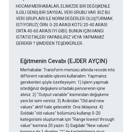
HOCAM MERHABALAR, ELİMİZDE BİR DEĞİŞKENLE
İLGİLİ GENİŞ BİR SAYISAL VERİ GRUBU VAR. BİZ BU
VERİ GRUPLARI İLE NORM DEĞERLER OLUŞTURMAK
İSTİYORUZ( ÖRN. 0-20 ARASI KÖTÜ 20-40 ARASI
ORTA 40-60 ARASI İYİ GİBİ). BUNUN İÇİN HANGİ
İSTATİSTİKLERİ YAPABİLİRİZ VEYA YAPMAMIZ
GEREKİR ? ŞİMDİDEN TEŞEKKÜRLER..
Eğitmenin Cevabı (EJDER AYÇIN)
Merhabalar. Transform menüsü altında recode into
different variable işlevini kullanalım. Yapmanız
gerekenleri şöyle özetleyeyim. 1) İşlem yapmak
istediğiniz değişkeni ortadaki pencerenin içine
atınız. 2) "Output variable" kısmından değişkene
yeni bir isim veriniz. 3) Ardından "Old and new
values" aktif hale gelecektir. Ona tıklayınız. 4)
Soldaki "old values" bölümünü kullanıp 0-20
kategorisini oluşturmak için "Range lowest through
value" kısmına 20 yazın. 5) Sağdaki "New values"
kısmına da 1 diyelim. "1" ile kastettiğimiz grup