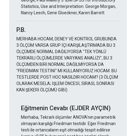
George, Paul Mallery 3. IBM SPSS for Introductory
Statistics, Use and Interpretation. George Morgan,
Nancy Leech, Gene Gloeckner, Karen Barrett
P.B.
MERHABA HOCAM, DENEY VE KONTROL GRUBUNDA
3 ÖLÇÜM VARSA GRUP İÇİ KARŞILAŞTIRMADA BU 3
ÖLÇÜMDE NORMAL DAĞILIYORSA "TEK YÖNLÜ
TEKRARLI ÖLÇÜMLERDE VARYANS ANALİZİ", BU 3
ÖLÇÜMDEN BİRİ NORMAL DAĞILMIYORSA DA
"FREİDMAN TESTİNİ" Mİ KULLANIYORUZ HOCAM. BU
TESTLERDE POST HOC NASILDIR HOCAM? (3 ÖLÇÜM
OLARAK MESELA; İŞLEM ÖNCESİ, SIRASI, SONRASI
KAN ŞEKERİ ÖLÇÜMÜ GİBİ)
Eğitmenin Cevabı (EJDER AYÇIN)
Merhaba, Tekrarlı ölçümler ANOVA'nın parametrik
olmayan karşılığı Friedman testidir. Eğer Friedman
testi ile ortancaların eşit olmadığı tespit edilirse