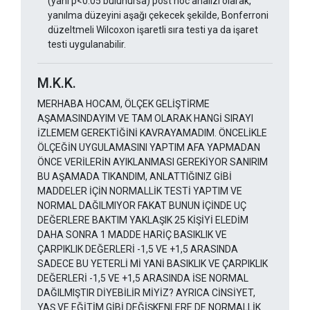
(yani p<0.05 bulunursa) post hoc analizi olarak,
yanılma düzeyini aşağı çekecek şekilde, Bonferroni
düzeltmeli Wilcoxon işaretli sıra testi ya da işaret
testi uygulanabilir.
M.K.K.
MERHABA HOCAM, ÖLÇEK GELİŞTİRME
AŞAMASINDAYIM VE TAM OLARAK HANGİ SIRAYI
İZLEMEM GEREKTİĞİNİ KAVRAYAMADIM. ÖNCELİKLE
ÖLÇEĞİN UYGULAMASINI YAPTIM AFA YAPMADAN
ÖNCE VERİLERİN AYIKLANMASI GEREKİYOR SANIRIM
BU AŞAMADA TIKANDIM, ANLATTIĞINIZ GİBİ
MADDELER İÇİN NORMALLİK TESTİ YAPTIM VE
NORMAL DAĞILMIYOR FAKAT BUNUN İÇİNDE UÇ
DEĞERLERE BAKTIM YAKLAŞIK 25 KİŞİYİ ELEDİM
DAHA SONRA 1 MADDE HARİÇ BASIKLIK VE
ÇARPIKLIK DEĞERLERİ -1,5 VE +1,5 ARASINDA
SADECE BU YETERLİ Mİ YANİ BASIKLIK VE ÇARPIKLIK
DEĞERLERİ -1,5 VE +1,5 ARASINDA İSE NORMAL
DAĞILMIŞTIR DİYEBİLİR MİYİZ? AYRICA CİNSİYET,
YAŞ VE EĞİTİM GİBİ DEĞİŞKENLERE DE NORMALLİK