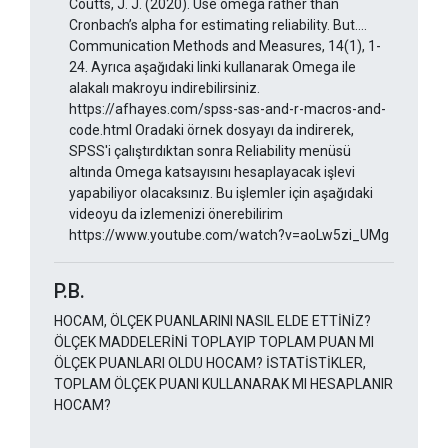
Coutts, J. J. (2020). Use omega rather than
Cronbach’s alpha for estimating reliability. But….
Communication Methods and Measures, 14(1), 1-
24. Ayrıca aşağıdaki linki kullanarak Omega ile
alakalı makroyu indirebilirsiniz.
https://afhayes.com/spss-sas-and-r-macros-and-
code.html Oradaki örnek dosyayı da indirerek,
SPSS'i çalıştırdıktan sonra Reliability menüsü
altında Omega katsayısını hesaplayacak işlevi
yapabiliyor olacaksınız. Bu işlemler için aşağıdaki
videoyu da izlemenizi önerebilirim
https://www.youtube.com/watch?v=aoLw5zi_UMg
P.B.
HOCAM, ÖLÇEK PUANLARINI NASIL ELDE ETTİNİZ?
ÖLÇEK MADDELERİNİ TOPLAYIP TOPLAM PUAN MI
ÖLÇEK PUANLARI OLDU HOCAM? İSTATİSTİKLER,
TOPLAM ÖLÇEK PUANI KULLANARAK MI HESAPLANIR
HOCAM?