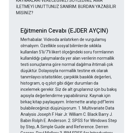
KAYNAKLARI VERECEĞİNİZİ SÖYLEDİNİZ AMA
İLETMEYİ UNUTTUNUZ SANIRIM. BURDAN YAZABİLİR
MİSİNİZ?
Eğitmenin Cevabı (EJDER AYÇIN)
Merhabalar. Videoda anlatırken de vurgulamış
olmalıyım. Özellikle sosyal bilimlerde sıklıkla
kullanılan 5'li/7'li likert ölçeğindeki soru formlarının
kullanıldığı çalışmalarda yer alan verilerin normallik
testi sonuçlarına göre normal dağılma ihtimali çok
düşüktür. Dolayısıyla normallik testine ek olarak
tanımlayıcı istatistikler, çarpıklık basıklık değerleri,
histogram, q-q plot gibi diğer durumları da
incelemek gerekir. Siz de alt gruplarınız için bu bakış
açısıyla değerlendirme yapabilirsiniz. Kaynak için
birkaç kitap paylaşayım. İnternette aratıp pdf'lerini
bulabileceğinizi düşünüyorum. 1. Multivariate Data
Analysis Joseph F. Hair Jr. William C. Black Barry J.
Babin Rolph E. Anderson. 2. SPSS for Windows Step
by Step, A Simple Guide and Reference. Derren