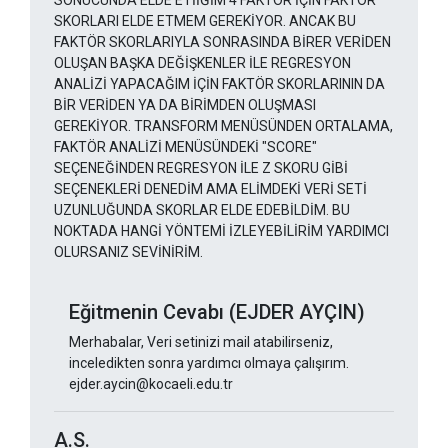
SONUCUNDA ELDE ETİİĞİM 4 FAKTÖR İÇİN FAKTÖR
SKORLARI ELDE ETMEM GEREKİYOR. ANCAK BU
FAKTÖR SKORLARIYLA SONRASINDA BİRER VERİDEN
OLUŞAN BAŞKA DEĞİŞKENLER İLE REGRESYON
ANALİZİ YAPACAĞIM İÇİN FAKTÖR SKORLARININ DA
BİR VERİDEN YA DA BİRİMDEN OLUŞMASI
GEREKİYOR. TRANSFORM MENÜSÜNDEN ORTALAMA,
FAKTÖR ANALİZİ MENÜSÜNDEKİ "SCORE"
SEÇENEĞİNDEN REGRESYON İLE Z SKORU GİBİ
SEÇENEKLERİ DENEDİM AMA ELİMDEKİ VERİ SETİ
UZUNLUĞUNDA SKORLAR ELDE EDEBİLDİM. BU
NOKTADA HANGİ YÖNTEMİ İZLEYEBİLİRİM YARDIMCI
OLURSANIZ SEVİNİRİM.
Eğitmenin Cevabı (EJDER AYÇIN)
Merhabalar, Veri setinizi mail atabilirseniz,
inceledikten sonra yardımcı olmaya çalışırım.
ejder.aycin@kocaeli.edu.tr
A.S.