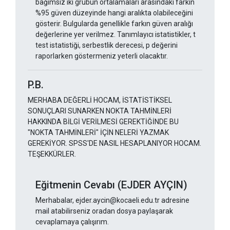
bağımsız iki grubun ortalamaları arasındaki farkın
%95 güven düzeyinde hangi aralıkta olabileceğini
gösterir. Bulgularda genellikle farkın güven aralığı
değerlerine yer verilmez. Tanımlayıcı istatistikler, t
test istatistiği, serbestlik derecesi, p değerini
raporlarken göstermeniz yeterli olacaktır.
P.B.
MERHABA DEĞERLİ HOCAM, İSTATİSTİKSEL
SONUÇLARI SUNARKEN NOKTA TAHMİNLERİ
HAKKINDA BİLGİ VERİLMESİ GEREKTİĞİNDE BU
"NOKTA TAHMİNLERİ" İÇİN NELERİ YAZMAK
GEREKİYOR. SPSS'DE NASIL HESAPLANIYOR HOCAM.
TEŞEKKÜRLER.
Eğitmenin Cevabı (EJDER AYÇIN)
Merhabalar, ejder.aycin@kocaeli.edu.tr adresine
mail atabilirseniz oradan dosya paylaşarak
cevaplamaya çalışırım.