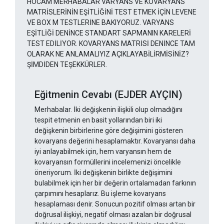
HOCAM MERHABALAR VARYANS VE KOVARYANS
MATRİSLERİNİN EŞİTLİĞİNİ TEST ETMEK İÇİN LEVENE
VE BOX M TESTLERİNE BAKIYORUZ. VARYANS
EŞİTLİĞİ DENİNCE STANDART SAPMANIN KARELERİ
TEST EDİLİYOR. KOVARYANS MATRİSİ DENİNCE TAM
OLARAK NE ANLAMALIYIZ AÇIKLAYABİLİRMİSİNİZ?
ŞİMDİDEN TEŞEKKÜRLER.
Eğitmenin Cevabı (EJDER AYÇIN)
Merhabalar. İki değişkenin ilişkili olup olmadığını
tespit etmenin en basit yollarından biri iki
değişkenin birbirlerine göre değişimini gösteren
kovaryans değerini hesaplamaktır. Kovaryansı daha
iyi anlayabilmek için, hem varyansın hem de
kovaryansın formüllerini incelemenizi öncelikle
öneriyorum. İki değişkenin birlikte değişimini
bulabilmek için her bir değerin ortalamadan farkının
çarpımını hesaplarız. Bu işleme kovaryans
hesaplaması denir. Sonucun pozitif olması artan bir
doğrusal ilişkiyi, negatif olması azalan bir doğrusal