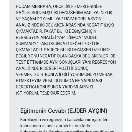
HOCAM MERHABA, ÖNCELİKLE EMEKLERİNİZE
SAĞLIK, SORUM ŞU: İKİ DEĞİŞKENİM VAR. YALNIZLIK
VE YAŞAM DOYUMU. YAPTIĞIM KORELASYON
ANALİZİNDE İKİ DEĞİŞKEN ARASINDA NEGATİF İLİŞKİ
ÇIKMAKTADIR. FAKAT BU İKİ DEĞİŞKEN İÇİN
REGRESYON ANALİZİ YAPTIĞIMDA "MODEL
SUMMARY" TABLOSUNDA R DEĞER POZİTİF
ÇIKMAKTADIR. SADECE BU İKİ DEĞİŞKEN ÖZELİNDE
DEĞİL YÖNÜ NEGATİF OLAN BAŞKA DEĞİŞKENLERİ DE
TEST ETTİĞİMDE AYNI SONUÇLARI YANİ REGRESYON
ANALİZİNDE R DEĞERİ POZİTİF SONUÇ
VERMEKTEDİR. BUNLA İLGİLİ YORUMUNUZU MERAK
ETMEKTEYİM VE BU DURUMDA NE YAPILMASI
GEREKTİĞİ KONUSUNDA YARDIMLARINIZI
İSTİYORUM. TEŞEKKÜR EDERİM.
Eğitmenin Cevabı (EJDER AYÇIN)
Korelasyon ve regresyon katsayılarının işaretleri
konusunda iki analiz ortak bir noktada