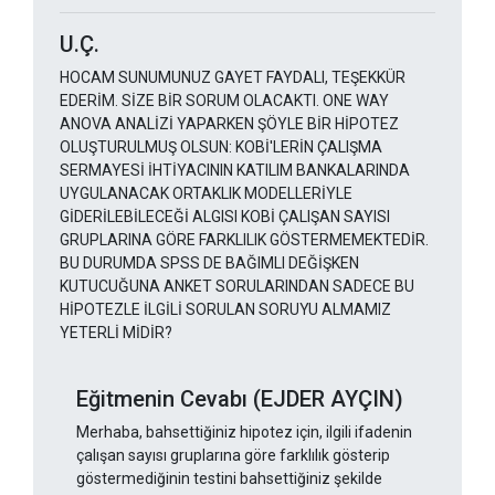
U.Ç.
HOCAM SUNUMUNUZ GAYET FAYDALI, TEŞEKKÜR
EDERİM. SİZE BİR SORUM OLACAKTI. ONE WAY
ANOVA ANALİZİ YAPARKEN ŞÖYLE BİR HİPOTEZ
OLUŞTURULMUŞ OLSUN: KOBİ'LERİN ÇALIŞMA
SERMAYESİ İHTİYACININ KATILIM BANKALARINDA
UYGULANACAK ORTAKLIK MODELLERİYLE
GİDERİLEBİLECEĞİ ALGISI KOBİ ÇALIŞAN SAYISI
GRUPLARINA GÖRE FARKLILIK GÖSTERMEMEKTEDİR.
BU DURUMDA SPSS DE BAĞIMLI DEĞİŞKEN
KUTUCUĞUNA ANKET SORULARINDAN SADECE BU
HİPOTEZLE İLGİLİ SORULAN SORUYU ALMAMIZ
YETERLİ MİDİR?
Eğitmenin Cevabı (EJDER AYÇIN)
Merhaba, bahsettiğiniz hipotez için, ilgili ifadenin
çalışan sayısı gruplarına göre farklılık gösterip
göstermediğinin testini bahsettiğiniz şekilde