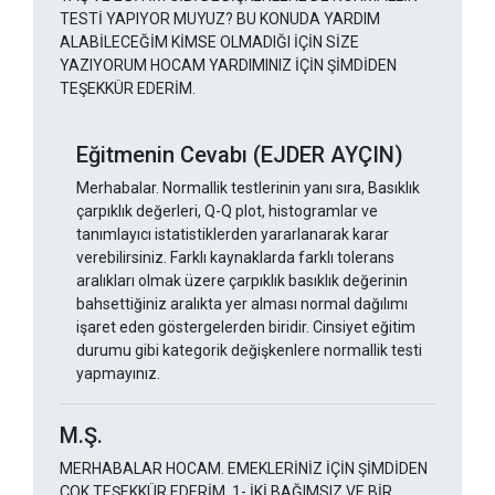
TESTİ YAPIYOR MUYUZ? BU KONUDA YARDIM
ALABİLECEĞİM KİMSE OLMADIĞI İÇİN SİZE
YAZIYORUM HOCAM YARDIMINIZ İÇİN ŞİMDİDEN
TEŞEKKÜR EDERİM.
Eğitmenin Cevabı (EJDER AYÇIN)
Merhabalar. Normallik testlerinin yanı sıra, Basıklık
çarpıklık değerleri, Q-Q plot, histogramlar ve
tanımlayıcı istatistiklerden yararlanarak karar
verebilirsiniz. Farklı kaynaklarda farklı tolerans
aralıkları olmak üzere çarpıklık basıklık değerinin
bahsettiğiniz aralıkta yer alması normal dağılımı
işaret eden göstergelerden biridir. Cinsiyet eğitim
durumu gibi kategorik değişkenlere normallik testi
yapmayınız.
M.Ş.
MERHABALAR HOCAM. EMEKLERİNİZ İÇİN ŞİMDİDEN
ÇOK TEŞEKKÜR EDERİM. 1- İKİ BAĞIMSIZ VE BİR