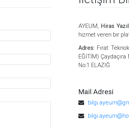
AYEUM,
Hiras Yazı
hizmet veren bir pl
Adres:
Fırat Tekn
EĞİTİM) Çaydaçıra M
No:1 ELAZIĞ
Mail Adresi
bilgi.ayeum@gm
bilgi.ayeum@ho