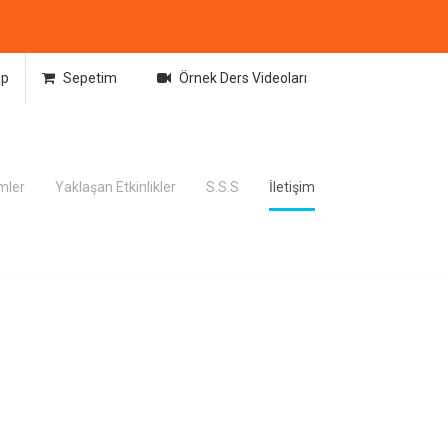
ap
Sepetim
Örnek Ders Videoları
imler
Yaklaşan Etkinlikler
S.S.S
İletişim