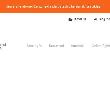
Üniversite aboneliğimiz hakkında detaylı bilgi almak için
tıklayın.
Kayıt Ol
Giriş Y
Anasayfa
Kurumsal
İstatistik
Online Eğit