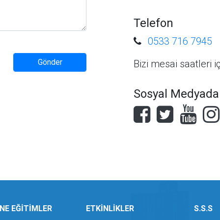
Telefon
0533 716 7945
Bizi mesai saatleri i
Sosyal Medyadan
NE EĞİTİMLER
ETKİNLİKLER
S.S.S