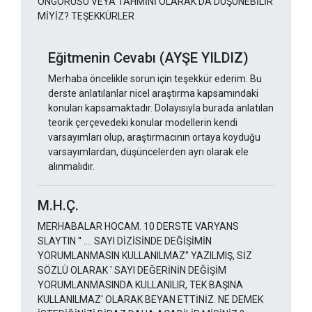
ÖNGÖRÜSÜ VEYA TAHMİNİ OLARAK DA DÜŞÜNEBİLİR
MİYİZ? TEŞEKKÜRLER
Eğitmenin Cevabı (AYŞE YILDIZ)
Merhaba öncelikle sorun için teşekkür ederim. Bu
derste anlatılanlar nicel araştırma kapsamındaki
konuları kapsamaktadır. Dolayısıyla burada anlatılan
teorik çerçevedeki konular modellerin kendi
varsayımları olup, araştırmacının ortaya koyduğu
varsayımlardan, düşüncelerden ayrı olarak ele
alınmalıdır.
M.H.Ç.
MERHABALAR HOCAM. 10 DERSTE VARYANS
SLAYTIN '' .... SAYI DİZİSİNDE DEĞİŞİMİN
YORUMLANMASIN KULLANILMAZ'' YAZILMIŞ, SİZ
SÖZLÜ OLARAK ' SAYI DEĞERİNİN DEĞİŞİM
YORUMLANMASINDA KULLANILIR, TEK BAŞINA
KULLANILMAZ' OLARAK BEYAN ETTİNİZ. NE DEMEK