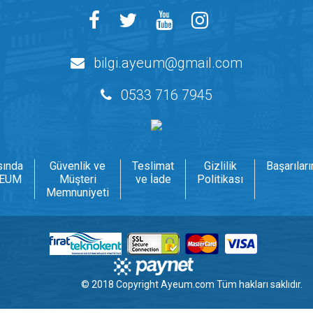
bilgi.ayeum@gmail.com
0533 716 7945
sında
Güvenlik ve
Teslimat
Gizlilik
Başarılar
EUM
Müşteri
ve İade
Politikası
Memnuniyeti
© 2018 Copyright
Ayeum.com
Tüm hakları saklıdır.