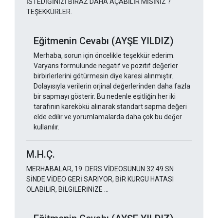
İSTEDİĞİNİZİ BİRAZ DAHA AÇABİLİR MİSİNİZ ?
TEŞEKKÜRLER.
Eğitmenin Cevabı (AYŞE YILDIZ)
Merhaba, sorun için öncelikle teşekkür ederim.
Varyans formülünde negatif ve pozitif değerler
birbirlerlerini götürmesin diye karesi alınmıştır.
Dolayısıyla verilerin orjinal değerlerinden daha fazla
bir sapmayı gösterir. Bu nedenle eşitliğin her iki
tarafının karekökü alınarak standart sapma değeri
elde edilir ve yorumlamalarda daha çok bu değer
kullanılır.
M.H.Ç.
MERHABALAR, 19. DERS VİDEOSUNUN 32.49 SN
SİNDE VİDEO GERİ SARIYOR, BİR KURGU HATASI
OLABİLİR, BİLGİLERİNİZE ...