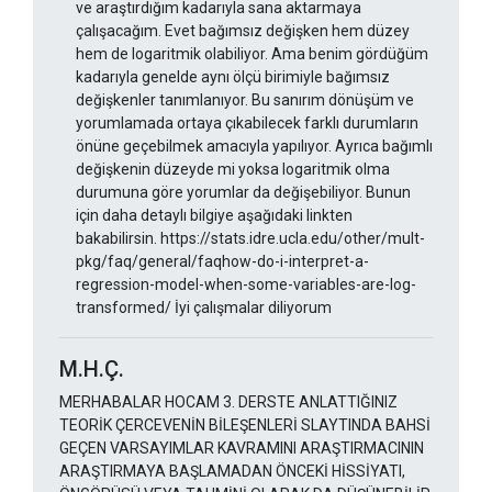
ve araştırdığım kadarıyla sana aktarmaya
çalışacağım. Evet bağımsız değişken hem düzey
hem de logaritmik olabiliyor. Ama benim gördüğüm
kadarıyla genelde aynı ölçü birimiyle bağımsız
değişkenler tanımlanıyor. Bu sanırım dönüşüm ve
yorumlamada ortaya çıkabilecek farklı durumların
önüne geçebilmek amacıyla yapılıyor. Ayrıca bağımlı
değişkenin düzeyde mi yoksa logaritmik olma
durumuna göre yorumlar da değişebiliyor. Bunun
için daha detaylı bilgiye aşağıdaki linkten
bakabilirsin. https://stats.idre.ucla.edu/other/mult-
pkg/faq/general/faqhow-do-i-interpret-a-
regression-model-when-some-variables-are-log-
transformed/ İyi çalışmalar diliyorum
M.H.Ç.
MERHABALAR HOCAM 3. DERSTE ANLATTIĞINIZ
TEORİK ÇERCEVENİN BİLEŞENLERİ SLAYTINDA BAHSİ
GEÇEN VARSAYIMLAR KAVRAMINI ARAŞTIRMACININ
ARAŞTIRMAYA BAŞLAMADAN ÖNCEKİ HİSSİYATI,