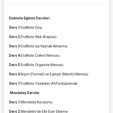
Endnote Eğitimi Dersleri
Ders 1
EndNote Giriş
Ders 2
EndNote Web Arayüzü
Ders 3
EndNote İçe Kaynak Aktarma
Ders 4
EndNote Collect Menusu
Ders 5
EndNote Organize Menusu
Ders 6
Biçim (Format) ve Eşleştir (Match) Menüsü
Ders 7
EndNote Yazarken Atıfta Bulunmak
Mendeley Dersler
Ders 1
Mendeley Kurulumu
Ders 2
Mendeley'de Elle Eser Ekleme