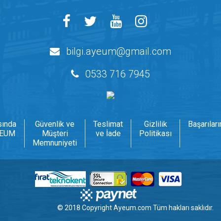
bilgi.ayeum@gmail.com
0533 716 7945
sında
Güvenlik ve
Teslimat
Gizlilik
Başarılar
EUM
Müşteri
ve İade
Politikası
Memnuniyeti
© 2018 Copyright
Ayeum.com
Tüm hakları saklıdır.