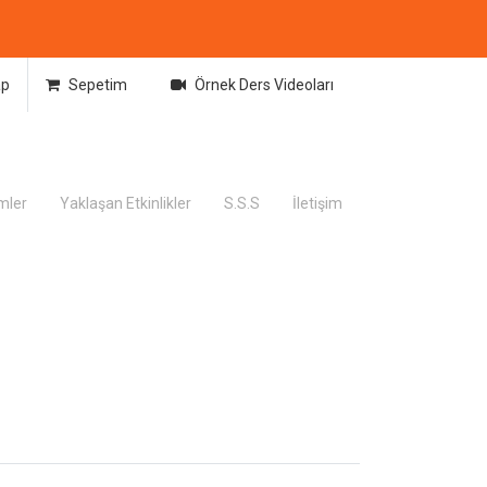
ap
Sepetim
Örnek Ders Videoları
imler
Yaklaşan Etkinlikler
S.S.S
İletişim