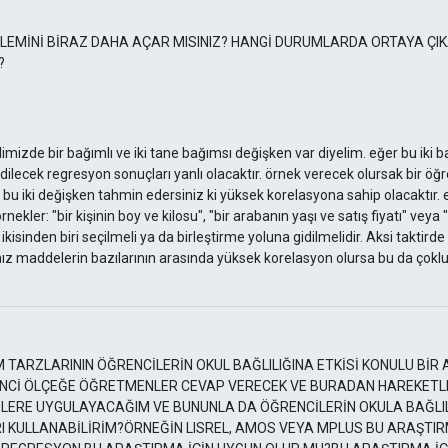
EMİNİ BİRAZ DAHA AÇAR MISINIZ? HANGİ DURUMLARDA ORTAYA ÇIKA
?
)
mizde bir bağımlı ve iki tane bağımsı değişken var diyelim. eğer bu iki b
ilecek regresyon sonuçları yanlı olacaktır. örnek verecek olursak bir 
 bu iki değişken tahmin edersiniz ki yüksek korelasyona sahip olacaktır. 
nekler: "bir kişinin boy ve kilosu", "bir arabanın yaşı ve satış fiyatı" veya
ikisinden biri seçilmeli ya da birleştirme yoluna gidilmelidir. Aksi taktird
mız maddelerin bazılarının arasında yüksek korelasyon olursa bu da çoklu 
 TARZLARININ ÖĞRENCİLERİN OKUL BAĞLILIĞINA ETKİSİ KONULU Bİ
NCİ ÖLÇEĞE ÖĞRETMENLER CEVAP VERECEK VE BURADAN HAREKETLE
NCİLERE UYGULAYACAĞIM VE BUNUNLA DA ÖĞRENCİLERİN OKULA BAĞLI
RI KULLANABİLİRİM?ÖRNEĞİN LISREL, AMOS VEYA MPLUS BU ARAŞTIR