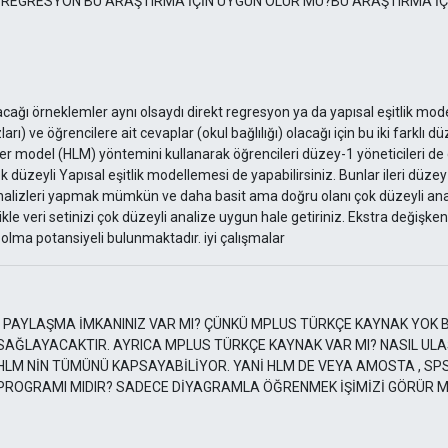
İK REGRESYON BU ARAŞTIRMA İÇİN UYGUN OLUR MU?BU ARAŞTIRMA İÇ
)
cağı örneklemler aynı olsaydı direkt regresyon ya da yapısal eşitlik mode
rı) ve öğrencilere ait cevaplar (okul bağlılığı) olacağı için bu iki farklı 
eer model (HLM) yöntemini kullanarak öğrencileri düzey-1 yöneticileri de d
ok düzeyli Yapısal eşitlik modellemesi de yapabilirsiniz. Bunlar ileri düzey
lizleri yapmak mümkün ve daha basit ama doğru olanı çok düzeyli analizl
le veri setinizi çok düzeyli analize uygun hale getiriniz. Ekstra değişken
 olma potansiyeli bulunmaktadır. iyi çalışmalar
I PAYLAŞMA İMKANINIZ VAR MI? ÇÜNKÜ MPLUS TÜRKÇE KAYNAK YOK B
SAĞLAYACAKTIR. AYRICA MPLUS TÜRKÇE KAYNAK VAR MI? NASIL ULA
 HLM NİN TÜMÜNÜ KAPSAYABİLİYOR. YANİ HLM DE VEYA AMOSTA , SPS
PROGRAMI MIDIR? SADECE DİYAGRAMLA ÖĞRENMEK İŞİMİZİ GÖRÜR M