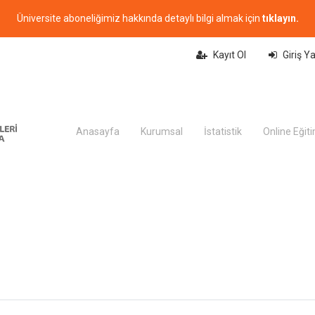
Üniversite aboneliğimiz hakkında detaylı bilgi almak için
tıklayın.
Kayıt Ol
Giriş Y
Anasayfa
Kurumsal
İstatistik
Online Eğit