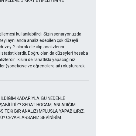
İN NELERE DİKKAT ETMELİYİM VE
llemesi kullanılabilirdi. Sizin senaryonuzda
düzeyi aynı anda analiz edebilen çok düzeyli
üzey-2 olarak ele alıp analizlerini
 istatistiklerdir. Doğru olan da düzeyleri hesaba
erdir. İkisini de rahatlıkla yapacağınız
ler (yöneticiye ve öğrencilere ait) oluşturarak
İLDİĞİM KADARIYLA. BU NEDENLE
ŞABİLİRİZ? SEDAT HOCAM; ANLADIĞIM
S TEKİ BİR ANALİZİ MPLUSLA YAPABİLİRİZ.
Ü? CEVAPLARSANIZ SEVİNİRİM.