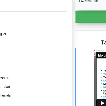
Favoriye Ekle
giler
Ta
r
amaları
amaları
ulamaları