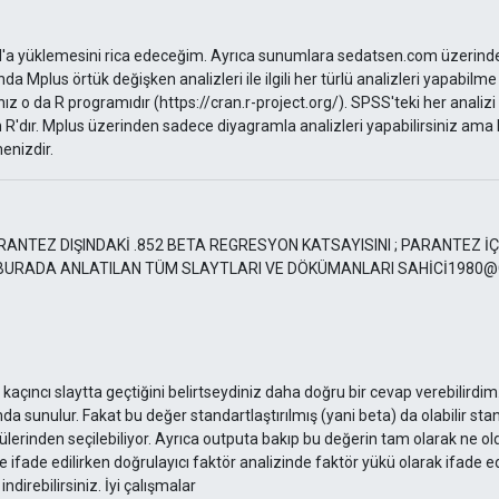
)
üklemesini rica edeceğim. Ayrıca sunumlara sedatsen.com üzerinden de
da Mplus örtük değişken analizleri ile ilgili her türlü analizleri yapabil
ız o da R programıdır (https://cran.r-project.org/). SPSS'teki her analizi
 R'dır. Mplus üzerinden sadece diyagramla analizleri yapabilirsiniz am
enizdir.
ARANTEZ DIŞINDAKİ .852 BETA REGRESYON KATSAYISINI ; PARANTEZ İÇ
A BURADA ANLATILAN TÜM SLAYTLARI VE DÖKÜMANLARI SAHİCİ198
)
ıncı slaytta geçtiğini belirtseydiniz daha doğru bir cevap verebilirdi
 sunulur. Fakat bu değer standartlaştırılmış (yani beta) da olabilir sta
rinden seçilebiliyor. Ayrıca outputa bakıp bu değerin tam olarak ne old
e ifade edilirken doğrulayıcı faktör analizinde faktör yükü olarak ifade ed
irebilirsiniz. İyi çalışmalar