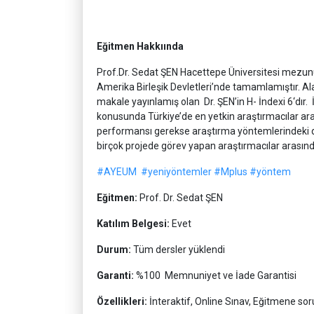
Eğitmen Hakkıında
Prof.Dr. Sedat ŞEN Hacettepe Üniversitesi mezunu
Amerika Birleşik Devletleri’nde tamamlamıştır. Al
makale yayınlamış olan Dr. ŞEN’in H- İndexi 6‘dır.
konusunda Türkiye’de en yetkin araştırmacılar ara
performansı gerekse araştırma yöntemlerindeki der
birçok projede görev yapan araştırmacılar arasınd
#AYEUM
#yeniyöntemler
#Mplus
#yöntem
Eğitmen:
Prof. Dr. Sedat ŞEN
Katılım Belgesi:
Evet
Durum:
Tüm dersler yüklendi
Garanti:
%100 Memnuniyet ve İade Garantisi
Özellikleri:
İnteraktif, Online Sınav, Eğitmene s