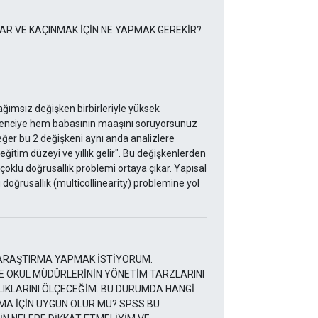
R VE KAÇINMAK İÇİN NE YAPMAK GEREKİR?
ağımsız değişken birbirleriyle yüksek
öğrenciye hem babasının maaşını soruyorsunuz
eğer bu 2 değişkeni aynı anda analizlere
 "eğitim düzeyi ve yıllık gelir". Bu değişkenlerden
e çoklu doğrusallık problemi ortaya çıkar. Yapısal
doğrusallık (multicollinearity) problemine yol
R ARAŞTIRMA YAPMAK İSTİYORUM.
 OKUL MÜDÜRLERİNİN YÖNETİM TARZLARINI
LIKLARINI ÖLÇECEĞİM. BU DURUMDA HANGİ
MA İÇİN UYGUN OLUR MU? SPSS BU