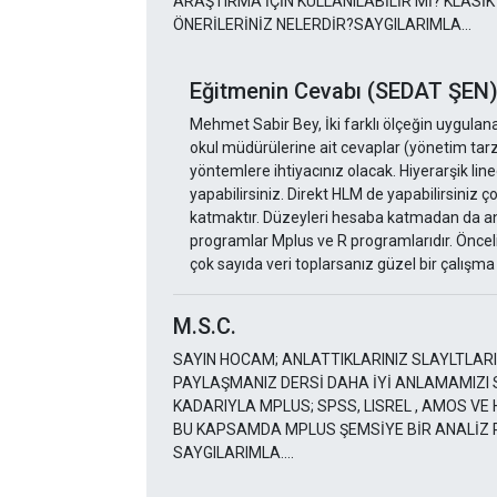
ARAŞTIRMA İÇİN KULLANILABİLİR Mİ? KLAS
ÖNERİLERİNİZ NELERDİR?SAYGILARIMLA...
Eğitmenin Cevabı (SEDAT ŞEN
Mehmet Sabir Bey, İki farklı ölçeğin uygulana
okul müdürülerine ait cevaplar (yönetim tarzla
yöntemlere ihtiyacınız olacak. Hiyerarşik lin
yapabilirsiniz. Direkt HLM de yapabilirsiniz ç
katmaktır. Düzeyleri hesaba katmadan da ana
programlar Mplus ve R programlarıdır. Öncelik
çok sayıda veri toplarsanız güzel bir çalışma
M.S.C.
SAYIN HOCAM; ANLATTIKLARINIZ SLAYLTLAR
PAYLAŞMANIZ DERSİ DAHA İYİ ANLAMAMIZI 
KADARIYLA MPLUS; SPSS, LISREL , AMOS VE
BU KAPSAMDA MPLUS ŞEMSİYE BİR ANALİZ 
SAYGILARIMLA....