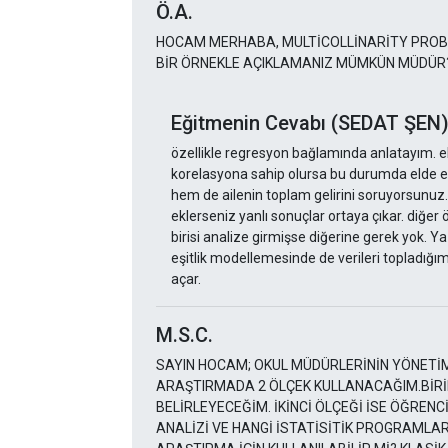
Ö.A.
HOCAM MERHABA, MULTİCOLLİNARİTY PROBL
BİR ÖRNEKLE AÇIKLAMANIZ MÜMKÜN MÜDÜR
Eğitmenin Cevabı (SEDAT ŞEN
özellikle regresyon bağlamında anlatayım. eli
korelasyona sahip olursa bu durumda elde ed
hem de ailenin toplam gelirini soruyorsunuz.
eklerseniz yanlı sonuçlar ortaya çıkar. diğer ör
birisi analize girmişse diğerine gerek yok. Ya 
eşitlik modellemesinde de verileri topladığı
açar.
M.S.C.
SAYIN HOCAM; OKUL MÜDÜRLERİNİN YÖNETİM
ARAŞTIRMADA 2 ÖLÇEK KULLANACAĞIM.BİRİ
BELİRLEYECEĞİM. İKİNCİ ÖLÇEĞİ İSE ÖĞRE
ANALİZİ VE HANGİ İSTATİSİTİK PROGRAMLA