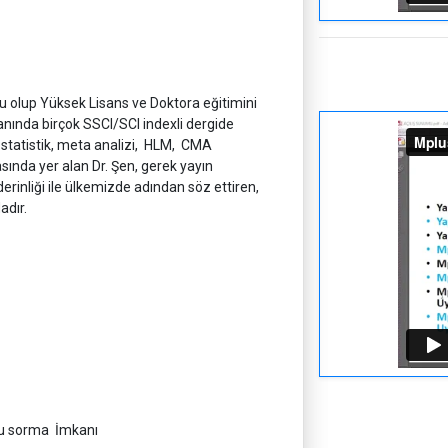
 olup Yüksek Lisans ve Doktora eğitimini
anında birçok SSCI/SCI indexli dergide
 İstatistik, meta analizi, HLM, CMA
sında yer alan Dr. Şen, gerek yayın
inliği ile ülkemizde adından söz ettiren,
adır.
oru sorma İmkanı