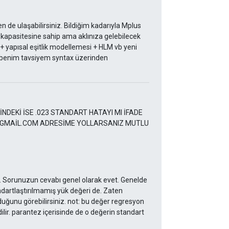
 ulaşabilirsiniz. Bildiğim kadarıyla Mplus
me kapasitesine sahip ama aklınıza gelebilecek
 + yapısal eşitlik modellemesi + HLM vb yeni
a benim tavsiyem syntax üzerinden
İNDEKİ İSE .023 STANDART HATAYI MI İFADE
0@GMAİL.COM ADRESİME YOLLARSANIZ MUTLU
m. Sorunuzun cevabı genel olarak evet. Genelde
ndartlaştırılmamış yük değeri de. Zaten
uğunu görebilirsiniz. not: bu değer regresyon
ilir. parantez içerisinde de o değerin standart