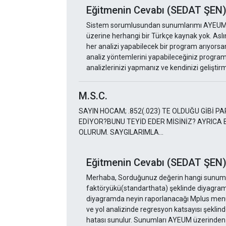
Eğitmenin Cevabı (SEDAT ŞEN
Sistem sorumlusundan sunumlarımı AYEUM'a y
üzerine herhangi bir Türkçe kaynak yok. Aslın
her analizi yapabilecek bir program arıyorsan
analiz yöntemlerini yapabileceğiniz program
analizlerinizi yapmanız ve kendinizi geliştirm
M.S.C.
SAYIN HOCAM; .852(.023) TE OLDUĞU GİBİ P
EDİYOR?BUNU TEYİD EDER MİSİNİZ? AYRIC
OLURUM. SAYGILARIMLA...
Eğitmenin Cevabı (SEDAT ŞEN
Merhaba, Sorduğunuz değerin hangi sunum kaç
faktöryükü(standarthata) şeklinde diyagramda
diyagramda neyin raporlanacağı Mplus menüle
ve yol analizinde regresyon katsayısı şeklind
hatası sunulur. Sunumları AYEUM üzerinden ind