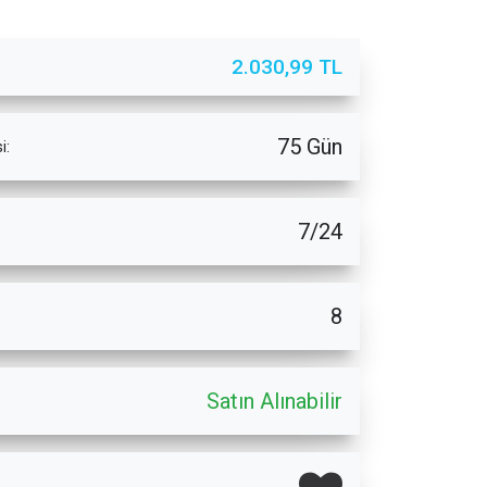
2.030,99 TL
75 Gün
i:
7/24
8
Satın Alınabilir