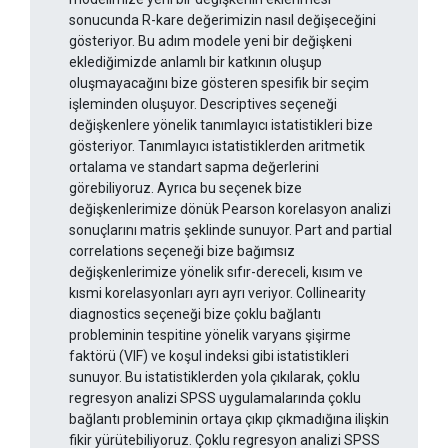
sonucunda R-kare değerimizin nasıl değişeceğini
gösteriyor. Bu adım modele yeni bir değişkeni
eklediğimizde anlamlı bir katkının oluşup
oluşmayacağını bize gösteren spesifik bir seçim
işleminden oluşuyor. Descriptives seçeneği
değişkenlere yönelik tanımlayıcı istatistikleri bize
gösteriyor. Tanımlayıcı istatistiklerden aritmetik
ortalama ve standart sapma değerlerini
görebiliyoruz. Ayrıca bu seçenek bize
değişkenlerimize dönük Pearson korelasyon analizi
sonuçlarını matris şeklinde sunuyor. Part and partial
correlations seçeneği bize bağımsız
değişkenlerimize yönelik sıfır-dereceli, kısım ve
kısmi korelasyonları ayrı ayrı veriyor. Collinearity
diagnostics seçeneği bize çoklu bağlantı
probleminin tespitine yönelik varyans şişirme
faktörü (VIF) ve koşul indeksi gibi istatistikleri
sunuyor. Bu istatistiklerden yola çıkılarak, çoklu
regresyon analizi SPSS uygulamalarında çoklu
bağlantı probleminin ortaya çıkıp çıkmadığına ilişkin
fikir yürütebiliyoruz. Çoklu regresyon analizi SPSS