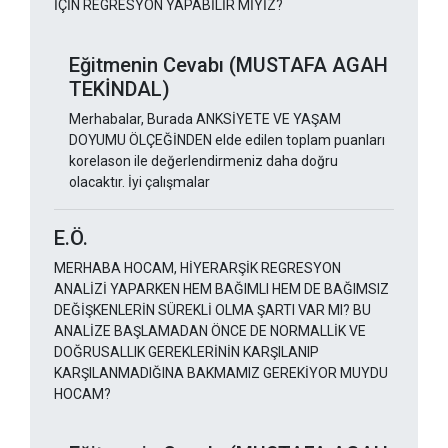
İÇİN REGRESYON YAPABİLİR MİYİZ?
Eğitmenin Cevabı (MUSTAFA AGAH
TEKİNDAL)
Merhabalar, Burada ANKSİYETE VE YAŞAM
DOYUMU ÖLÇEĞİNDEN elde edilen toplam puanları
korelason ile değerlendirmeniz daha doğru
olacaktır. İyi çalışmalar
E.Ö.
MERHABA HOCAM, HİYERARŞİK REGRESYON
ANALİZİ YAPARKEN HEM BAĞIMLI HEM DE BAĞIMSIZ
DEĞİŞKENLERİN SÜREKLİ OLMA ŞARTI VAR MI? BU
ANALİZE BAŞLAMADAN ÖNCE DE NORMALLİK VE
DOĞRUSALLIK GEREKLERİNİN KARŞILANIP
KARŞILANMADIĞINA BAKMAMIZ GEREKİYOR MUYDU
HOCAM?