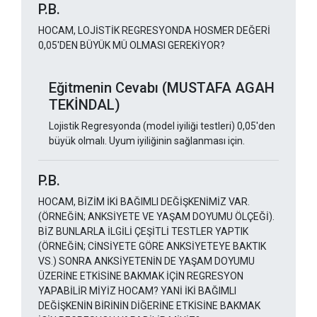
P.B.
HOCAM, LOJİSTİK REGRESYONDA HOSMER DEĞERİ
0,05'DEN BÜYÜK MÜ OLMASI GEREKİYOR?
Eğitmenin Cevabı (MUSTAFA AGAH
TEKİNDAL)
Lojistik Regresyonda (model iyiliği testleri) 0,05'den
büyük olmalı. Uyum iyiliğinin sağlanması için.
P.B.
HOCAM, BİZİM İKİ BAĞIMLI DEĞİŞKENİMİZ VAR.
(ÖRNEĞİN; ANKSİYETE VE YAŞAM DOYUMU ÖLÇEĞİ).
BİZ BUNLARLA İLGİLİ ÇEŞİTLİ TESTLER YAPTIK
(ÖRNEĞİN; CİNSİYETE GÖRE ANKSİYETEYE BAKTIK
VS.) SONRA ANKSİYETENİN DE YAŞAM DOYUMU
ÜZERİNE ETKİSİNE BAKMAK İÇİN REGRESYON
YAPABİLİR MİYİZ HOCAM? YANİ İKİ BAĞIMLI
DEĞİŞKENİN BİRİNİN DİĞERİNE ETKİSİNE BAKMAK