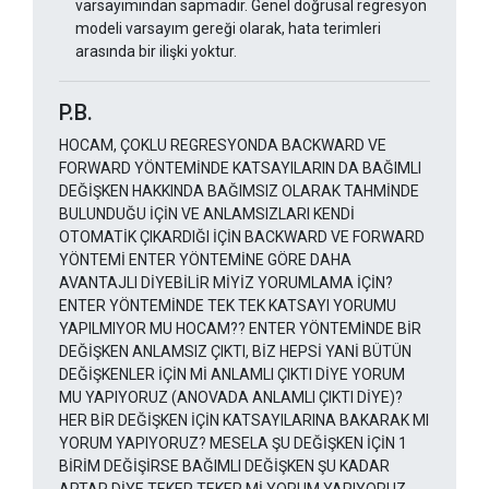
varsayımından sapmadır. Genel doğrusal regresyon
modeli varsayım gereği olarak, hata terimleri
arasında bir ilişki yoktur.
P.B.
HOCAM, ÇOKLU REGRESYONDA BACKWARD VE
FORWARD YÖNTEMİNDE KATSAYILARIN DA BAĞIMLI
DEĞİŞKEN HAKKINDA BAĞIMSIZ OLARAK TAHMİNDE
BULUNDUĞU İÇİN VE ANLAMSIZLARI KENDİ
OTOMATİK ÇIKARDIĞI İÇİN BACKWARD VE FORWARD
YÖNTEMİ ENTER YÖNTEMİNE GÖRE DAHA
AVANTAJLI DİYEBİLİR MİYİZ YORUMLAMA İÇİN?
ENTER YÖNTEMİNDE TEK TEK KATSAYI YORUMU
YAPILMIYOR MU HOCAM?? ENTER YÖNTEMİNDE BİR
DEĞİŞKEN ANLAMSIZ ÇIKTI, BİZ HEPSİ YANİ BÜTÜN
DEĞİŞKENLER İÇİN Mİ ANLAMLI ÇIKTI DİYE YORUM
MU YAPIYORUZ (ANOVADA ANLAMLI ÇIKTI DİYE)?
HER BİR DEĞİŞKEN İÇİN KATSAYILARINA BAKARAK MI
YORUM YAPIYORUZ? MESELA ŞU DEĞİŞKEN İÇİN 1
BİRİM DEĞİŞİRSE BAĞIMLI DEĞİŞKEN ŞU KADAR