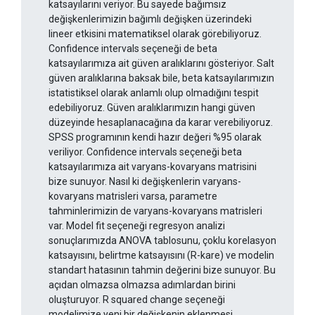
katsayılarını veriyor. Bu sayede bağımsız
değişkenlerimizin bağımlı değişken üzerindeki
lineer etkisini matematiksel olarak görebiliyoruz.
Confidence intervals seçeneği de beta
katsayılarımıza ait güven aralıklarını gösteriyor. Salt
güven aralıklarına baksak bile, beta katsayılarımızın
istatistiksel olarak anlamlı olup olmadığını tespit
edebiliyoruz. Güven aralıklarımızın hangi güven
düzeyinde hesaplanacağına da karar verebiliyoruz.
SPSS programının kendi hazır değeri %95 olarak
veriliyor. Confidence intervals seçeneği beta
katsayılarımıza ait varyans-kovaryans matrisini
bize sunuyor. Nasıl ki değişkenlerin varyans-
kovaryans matrisleri varsa, parametre
tahminlerimizin de varyans-kovaryans matrisleri
var. Model fit seçeneği regresyon analizi
sonuçlarımızda ANOVA tablosunu, çoklu korelasyon
katsayısını, belirtme katsayısını (R-kare) ve modelin
standart hatasının tahmin değerini bize sunuyor. Bu
açıdan olmazsa olmazsa adımlardan birini
oluşturuyor. R squared change seçeneği
modelimize yeni bir değişkenin eklenmesi