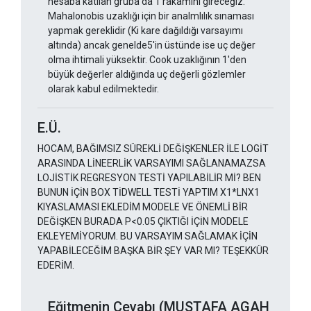
hesaba katılan gruba da 1 rakamını gireceğiz.
Mahalonobis uzaklığı için bir analmlılık sınaması
yapmak gereklidir (Ki kare dağıldığı varsayımı
altında) ancak genelde5'in üstünde ise uç değer
olma ihtimali yüksektir. Cook uzaklığının 1'den
büyük değerler aldığında uç değerli gözlemler
olarak kabul edilmektedir.
E.Ü.
HOCAM, BAĞIMSIZ SÜREKLİ DEĞİŞKENLER İLE LOGİT
ARASINDA LİNEERLİK VARSAYIMI SAĞLANAMAZSA
LOJİSTİK REGRESYON TESTİ YAPILABİLİR Mİ? BEN
BUNUN İÇİN BOX TİDWELL TESTİ YAPTIM X1*LNX1
KIYASLAMASI EKLEDİM MODELE VE ÖNEMLİ BİR
DEĞİŞKEN BURADA P<0.05 ÇIKTIĞI İÇİN MODELE
EKLEYEMİYORUM. BU VARSAYIM SAĞLAMAK İÇİN
YAPABİLECEĞİM BAŞKA BİR ŞEY VAR MI? TEŞEKKÜR
EDERİM.
Eğitmenin Cevabı (MUSTAFA AGAH