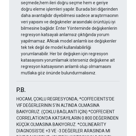
seçmede,hem ileri doğru seçme hem e geriye
doğru eleme işlemleri yapılır. Burada biri diğerinden
daha avantajlıdır diyebilmesi sadece araştırmacının
veri yapısını ve değişkneler arasındaki örüntüyü iyi
bilmesine bağlıdır. Enter Yönteminde değişkenlerin
regresyon katsayalı anlamsız çıktığında yorum
yapılmamaz. ANcak model anlamlı ise değişkenler
tek tek değil de model kullanılabilirliği
yorumlanabilir. Her bir değişken için regresyon
katasayısını yorumlamak isterseniz değişkene ait
regresyon katsayısının anlamlı olup olmamasını
mutlaka göz önünde bulundurmalısınız.
P.B.
HOCAM, ÇOKLU REGRESYONDA; *COFFECİENTS'DE
VIF DEĞERLERİNİN 5'İN ALTINDA OLMASINA
BAKIYORUZ. (ÇOKLU BAĞLANTI İÇİN) *COFFECİENT
CORRELATİON'DA KATSAYILARIN 0.800 DEĞERİNDEN
KÜÇÜK OLMASINA BAKIYORUZ. *COLİNEARİTY
DİAGNOSİS'DE +3 VE -3 DEĞERLER ARASINDA MI