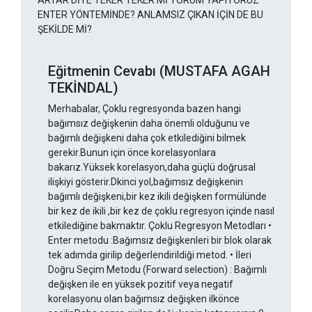
ARTAR DİYE TEKER TEKER Mİ YORUM YAPIYORUZ
ENTER YÖNTEMİNDE? ANLAMSIZ ÇIKAN İÇİN DE BU
ŞEKİLDE Mİ?
Eğitmenin Cevabı (MUSTAFA AGAH
TEKİNDAL)
Merhabalar, Çoklu regresyonda bazen hangi
bağımsız değişkenin daha önemli olduğunu ve
bağımlı değişkeni daha çok etkilediğini bilmek
gerekir.Bunun için önce korelasyonlara
bakarız.Yüksek korelasyon,daha güçlü doğrusal
ilişkiyi gösterir.Dkinci yol,bağımsız değişkenin
bağımlı değişkeni,bir kez ikili değişken formülünde
bir kez de ikili ,bir kez de çoklu regresyon içinde nasıl
etkilediğine bakmaktır. Çoklu Regresyon Metodları •
Enter metodu :Bağımsız değişkenleri bir blok olarak
tek adımda girilip değerlendirildiği metod. • İleri
Doğru Seçim Metodu (Forward selection) : Bağımlı
değişken ile en yüksek pozitif veya negatif
korelasyonu olan bağımsız değişken ilkönce