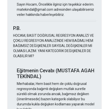
Sayın Hocam, Öncelikle ilginiz için teşekkür ederim.
matekindal@gmail.com adresinden ulaşabilirseniz
veiler hakkında haberleşebiliriz.
P.B.
HOCAM, BASİT DOĞRUSAL REGRESYON ANALİZİ VE
ÇOKLU REGRESYON ANALİZİNDE HEM BAĞIMLI HEM
BAĞIMSIZ DEĞİŞKENLER SAYISAL DEĞİŞKENLER Mİ
OLMASI LAZIM. YANİ KATEGORİK DEĞİŞKENLER DE
OLABİLİR Mİ?
Eğitmenin Cevabı (MUSTAFA AGAH
TEKİNDAL)
Merhabalar, Hem basit hem de çoklu doğrusal
regresyonda bağımlı değişken mutlak suretle
sürekli olmak zorunda ancak, bağımsız değiken
(önerilmesede) bazen kategorik olabiliyor bu
durumda kukla değişken kodlaması yaparak model