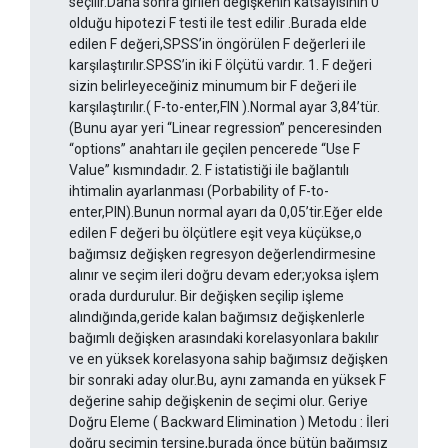
seçilir.Daha sonra girilen değişkenin katsayısının 0
olduğu hipotezi F testi ile test edilir .Burada elde
edilen F değeri,SPSS’in öngörülen F değerleri ile
karşılaştırılır.SPSS’in iki F ölçütü vardır. 1. F değeri
sizin belirleyeceğiniz minumum bir F değeri ile
karşılaştırılır.( F-to-enter,FIN ).Normal ayar 3,84’tür.
(Bunu ayar yeri “Linear regression” penceresinden
“options” anahtarı ile geçilen pencerede “Use F
Value” kısmındadır. 2. F istatistiği ile bağlantılı
ihtimalin ayarlanması (Porbability of F-to-
enter,PIN).Bunun normal ayarı da 0,05’tir.Eğer elde
edilen F değeri bu ölçütlere eşit veya küçükse,o
bağımsız değişken regresyon değerlendirmesine
alınır ve seçim ileri doğru devam eder;yoksa işlem
orada durdurulur. Bir değişken seçilip işleme
alındığında,geride kalan bağımsız değişkenlerle
bağımlı değişken arasındaki korelasyonlara bakılır
ve en yüksek korelasyona sahip bağımsız değişken
bir sonraki aday olur.Bu, aynı zamanda en yüksek F
değerine sahip değişkenin de seçimi olur. Geriye
Doğru Eleme ( Backward Elimination ) Metodu : İleri
doğru seçimin tersine,burada önce bütün bağımsız