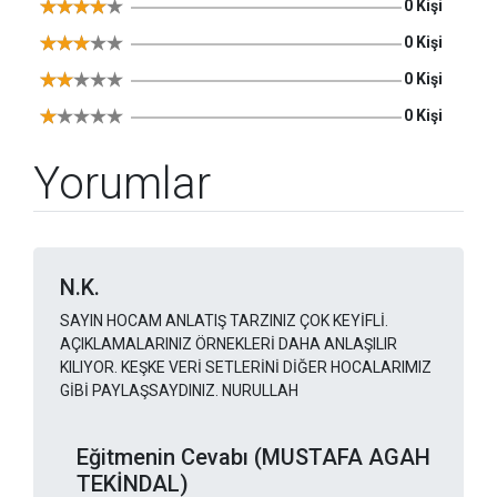
0 Kişi
0 Kişi
0 Kişi
0 Kişi
Yorumlar
N.K.
SAYIN HOCAM ANLATIŞ TARZINIZ ÇOK KEYİFLİ.
AÇIKLAMALARINIZ ÖRNEKLERİ DAHA ANLAŞILIR
KILIYOR. KEŞKE VERİ SETLERİNİ DİĞER HOCALARIMIZ
GİBİ PAYLAŞSAYDINIZ. NURULLAH
Eğitmenin Cevabı (MUSTAFA AGAH
TEKİNDAL)