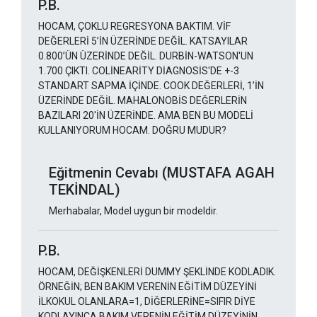
P.B.
HOCAM, ÇOKLU REGRESYONA BAKTIM. VİF
DEĞERLERİ 5’İN ÜZERİNDE DEĞİL. KATSAYILAR
0.800’ÜN ÜZERİNDE DEĞİL. DURBİN-WATSON'UN
1.700 ÇIKTI. COLİNEARİTY DİAGNOSİS'DE +-3
STANDART SAPMA İÇİNDE. COOK DEĞERLERİ, 1’İN
ÜZERİNDE DEĞİL. MAHALONOBİS DEĞERLERİN
BAZILARI 20'İN ÜZERİNDE. AMA BEN BU MODELİ
KULLANIYORUM HOCAM. DOĞRU MUDUR?
Eğitmenin Cevabı (MUSTAFA AGAH
TEKİNDAL)
Merhabalar, Model uygun bir modeldir.
P.B.
HOCAM, DEĞİŞKENLERİ DUMMY ŞEKLİNDE KODLADIK.
ÖRNEĞİN; BEN BAKIM VERENİN EĞİTİM DÜZEYİNİ
İLKOKUL OLANLARA=1, DİĞERLERİNE=SIFIR DİYE
KODLAYINCA BAKIM VERENİN EĞİTİM DÜZEYİNİN