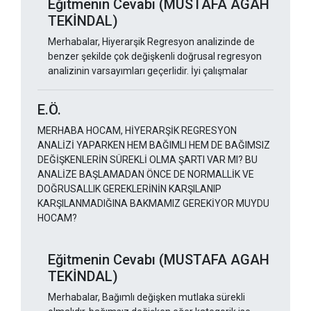
Eğitmenin Cevabı (MUSTAFA AGAH
TEKİNDAL)
Merhabalar, Hiyerarşik Regresyon analizinde de
benzer şekilde çok değişkenli doğrusal regresyon
analizinin varsayımları geçerlidir. İyi çalışmalar
E.Ö.
MERHABA HOCAM, HİYERARŞİK REGRESYON
ANALİZİ YAPARKEN HEM BAĞIMLI HEM DE BAĞIMSIZ
DEĞİŞKENLERİN SÜREKLİ OLMA ŞARTI VAR MI? BU
ANALİZE BAŞLAMADAN ÖNCE DE NORMALLİK VE
DOĞRUSALLIK GEREKLERİNİN KARŞILANIP
KARŞILANMADIĞINA BAKMAMIZ GEREKİYOR MUYDU
HOCAM?
Eğitmenin Cevabı (MUSTAFA AGAH
TEKİNDAL)
Merhabalar, Bağımlı değişken mutlaka sürekli