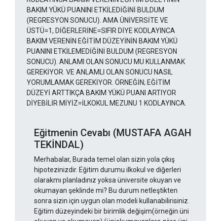
BAKIM YÜKÜ PUANINI ETKİLEDİĞİNİ BULDUM
(REGRESYON SONUCU). AMA ÜNİVERSİTE VE
ÜSTÜ=1, DİĞERLERİNE=SIFIR DİYE KODLAYINCA
BAKIM VERENİN EĞİTİM DÜZEYİNİN BAKIM YÜKÜ
PUANINI ETKİLEMEDİĞİNİ BULDUM (REGRESYON
SONUCU). ANLAMI OLAN SONUCU MU KULLANMAK
GEREKİYOR. VE ANLAMLI OLAN SONUCU NASIL
YORUMLAMAK GEREKİYOR. ÖRNEĞİN; EĞİTİM
DÜZEYİ ARTTIKÇA BAKIM YÜKÜ PUANI ARTIYOR
DİYEBİLİR MİYİZ=İLKOKUL MEZUNU 1 KODLAYINCA.
Eğitmenin Cevabı (MUSTAFA AGAH
TEKİNDAL)
Merhabalar, Burada temel olan sizin yola çıkış
hipotezinizdir. Eğitim durumu ilkokul ve diğerleri
olarakmı planladınız yoksa üniversite okuyan ve
okumayan şeklinde mi? Bu durum netleştikten
sonra sizin için uygun olan modeli kullanabilirisiniz.
Eğitim düzeyindeki bir birimlik değişim(örneğin üni