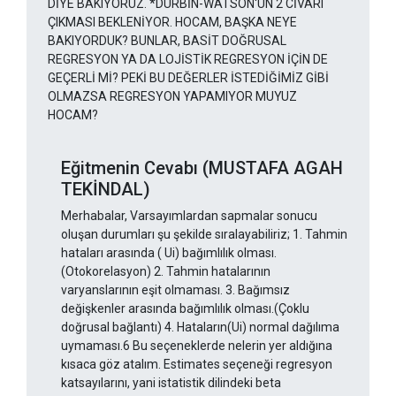
DİYE BAKIYORUZ. *DURBİN-WATSON'UN 2 CİVARI
ÇIKMASI BEKLENİYOR. HOCAM, BAŞKA NEYE
BAKIYORDUK? BUNLAR, BASİT DOĞRUSAL
REGRESYON YA DA LOJİSTİK REGRESYON İÇİN DE
GEÇERLİ Mİ? PEKİ BU DEĞERLER İSTEDİĞİMİZ GİBİ
OLMAZSA REGRESYON YAPAMIYOR MUYUZ
HOCAM?
Eğitmenin Cevabı (MUSTAFA AGAH
TEKİNDAL)
Merhabalar, Varsayımlardan sapmalar sonucu
oluşan durumları şu şekilde sıralayabiliriz; 1. Tahmin
hataları arasında ( Ui) bağımlılık olması.
(Otokorelasyon) 2. Tahmin hatalarının
varyanslarının eşit olmaması. 3. Bağımsız
değişkenler arasında bağımlılık olması.(Çoklu
doğrusal bağlantı) 4. Hataların(Ui) normal dağılıma
uymaması.6 Bu seçeneklerde nelerin yer aldığına
kısaca göz atalım. Estimates seçeneği regresyon
katsayılarını, yani istatistik dilindeki beta