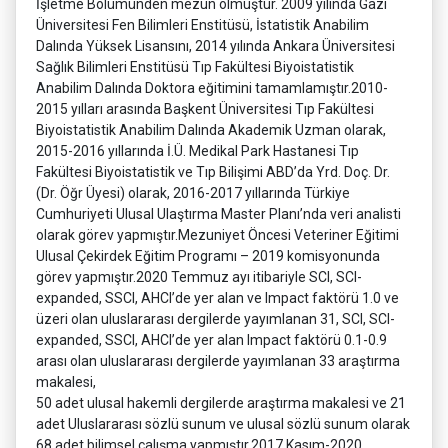
İşletme Bölümünden mezun olmuştur. 2009 yılında Gazi
Üniversitesi Fen Bilimleri Enstitüsü, İstatistik Anabilim
Dalında Yüksek Lisansını, 2014 yılında Ankara Üniversitesi
Sağlık Bilimleri Enstitüsü Tıp Fakültesi Biyoistatistik
Anabilim Dalında Doktora eğitimini tamamlamıştır.2010-
2015 yılları arasında Başkent Üniversitesi Tıp Fakültesi
Biyoistatistik Anabilim Dalında Akademik Uzman olarak,
2015-2016 yıllarında İ.Ü. Medikal Park Hastanesi Tıp
Fakültesi Biyoistatistik ve Tıp Bilişimi ABD’da Yrd. Doç. Dr.
(Dr. Öğr Üyesi) olarak, 2016-2017 yıllarında Türkiye
Cumhuriyeti Ulusal Ulaştırma Master Planı’nda veri analisti
olarak görev yapmıştır.Mezuniyet Öncesi Veteriner Eğitimi
Ulusal Çekirdek Eğitim Programı – 2019 komisyonunda
görev yapmıştır.2020 Temmuz ayı itibariyle SCI, SCI-
expanded, SSCI, AHCI’de yer alan ve Impact faktörü 1.0 ve
üzeri olan uluslararası dergilerde yayımlanan 31, SCI, SCI-
expanded, SSCI, AHCI’de yer alan Impact faktörü 0.1-0.9
arası olan uluslararası dergilerde yayımlanan 33 araştırma
makalesi,
50 adet ulusal hakemli dergilerde araştırma makalesi ve 21
adet Uluslararası sözlü sunum ve ulusal sözlü sunum olarak
68 adet bilimsel çalışma yapmıştır.2017 Kasım-2020