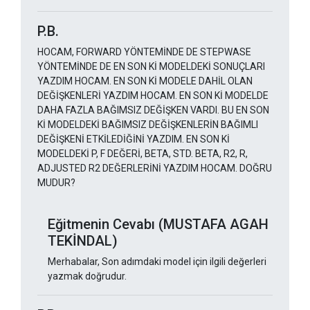
P.B.
HOCAM, FORWARD YÖNTEMİNDE DE STEPWASE
YÖNTEMİNDE DE EN SON Kİ MODELDEKİ SONUÇLARI
YAZDIM HOCAM. EN SON Kİ MODELE DAHİL OLAN
DEĞİŞKENLERİ YAZDIM HOCAM. EN SON Kİ MODELDE
DAHA FAZLA BAĞIMSIZ DEĞİŞKEN VARDI. BU EN SON
Kİ MODELDEKİ BAĞIMSIZ DEĞİŞKENLERİN BAĞIMLI
DEĞİŞKENİ ETKİLEDİĞİNİ YAZDIM. EN SON Kİ
MODELDEKİ P, F DEĞERİ, BETA, STD. BETA, R2, R,
ADJUSTED R2 DEĞERLERİNİ YAZDIM HOCAM. DOĞRU
MUDUR?
Eğitmenin Cevabı (MUSTAFA AGAH
TEKİNDAL)
Merhabalar, Son adımdaki model için ilgili değerleri
yazmak doğrudur.