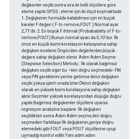
değikenler seçilir;sonra sıra ile belli ölçütlere göre
eleme yapılır.SPSS ; eleme için iki ölçüt koymaktadır.
1. Değişkenin formülde kalabilmesi için en küçük
kareler F değeri ( F-to-remove,FOUT ).Normal ayar
2,71’dir. 2. En büyük F ihtimali (Probabability of F-to-
remove,POUT).Bunun normal ayarı da 0,10’dur. İlk
önce en küçük kısmi korelasyon katsayısına sahip
değişken incelenir.Öngörülen değerlerden,büyük
değere sahip değişken elenir. Adım Adım Seçme
(Stepwise Selection) Metodu : İlk olarak bağımsız
değişken seçilir;eğer bu –ileri doğru seçmedeki- FIN
veya PIN gereklerini yerine getirirse ikinci değişken
seçilir;yoksa işlem orada biter.Dkinci değişken
olarak en yüksek kısmi korelasyona sahip değişken
alınır.Seçimler yüksek korelasyondan düşüğe doğru
yapılır.Bağımsız değişkenler ölçütlere uyarsa
regresyon analizine başlanır. İlk değişken
seçildikten sonra Adım Adım seçme,ileri doğru
seçmeden farklılaşır.İlk değişkenin,geriye doğru
elemedeki gibi FOUT veya POUT ölçütlerine uyup
uymadığı kontrol edilir.Yani adım adım