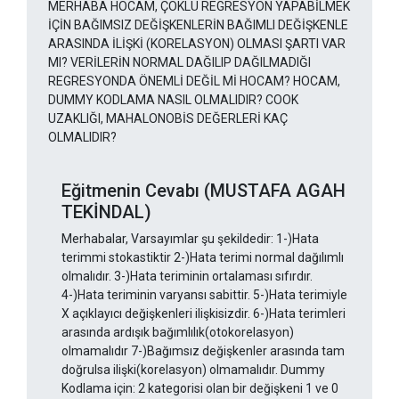
MERHABA HOCAM, ÇOKLU REGRESYON YAPABİLMEK
İÇİN BAĞIMSIZ DEĞİŞKENLERİN BAĞIMLI DEĞİŞKENLE
ARASINDA İLİŞKİ (KORELASYON) OLMASI ŞARTI VAR
MI? VERİLERİN NORMAL DAĞILIP DAĞILMADIĞI
REGRESYONDA ÖNEMLİ DEĞİL Mİ HOCAM? HOCAM,
DUMMY KODLAMA NASIL OLMALIDIR? COOK
UZAKLIĞI, MAHALONOBİS DEĞERLERİ KAÇ
OLMALIDIR?
Eğitmenin Cevabı (MUSTAFA AGAH
TEKİNDAL)
Merhabalar, Varsayımlar şu şekildedir: 1-)Hata
terimmi stokastiktir 2-)Hata terimi normal dağılımlı
olmalıdır. 3-)Hata teriminin ortalaması sıfırdır.
4-)Hata teriminin varyansı sabittir. 5-)Hata terimiyle
X açıklayıcı değişkenleri ilişkisizdir. 6-)Hata terimleri
arasında ardışık bağımlılık(otokorelasyon)
olmamalıdır 7-)Bağımsız değişkenler arasında tam
doğrulsa ilişki(korelasyon) olmamalıdır. Dummy
Kodlama için: 2 kategorisi olan bir değişkeni 1 ve 0