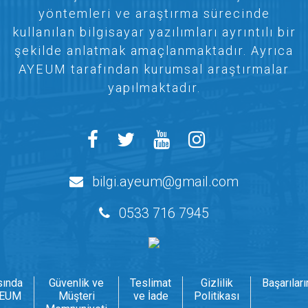
yöntemleri ve araştırma sürecinde
kullanılan bilgisayar yazılımları ayrıntılı bir
şekilde anlatmak amaçlanmaktadır. Ayrıca
AYEUM tarafından kurumsal araştırmalar
yapılmaktadır.
bilgi.ayeum@gmail.com
0533 716 7945
sında
Güvenlik ve
Teslimat
Gizlilik
Başarılar
EUM
Müşteri
ve İade
Politikası