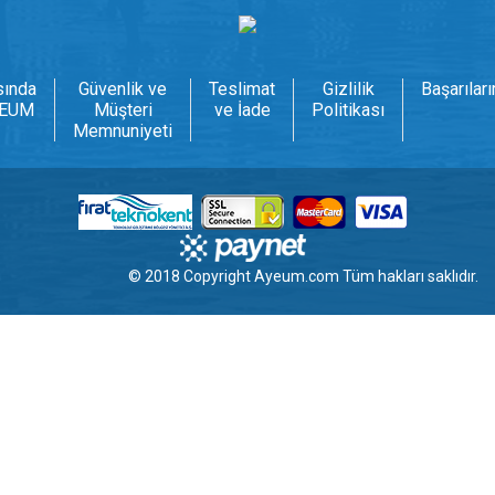
sında
Güvenlik ve
Teslimat
Gizlilik
Başarılar
EUM
Müşteri
ve İade
Politikası
Memnuniyeti
© 2018 Copyright
Ayeum.com
Tüm hakları saklıdır.