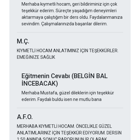
Merhaba kıymetli hocam, geri bildiriminiz için çok
teşekkür ederim. Süreçte yaşadığım deneyimleri
aktarmaya çalıştığım bir ders oldu. Faydalanmanıza
sevindim. Çalışmalarınızda başarılar dilerim.
M.Ç.
KIYMETLİ HOCAM ANLATIMINIZ İÇİN TEŞEKKÜRLER.
EMEĞİNİZE SAĞLIK
Eğitmenin Cevabı (BELGİN BAL
İNCEBACAK)
Merhaba Mustafa, güzel dileklerin için teşekkür
ederim. Faydalı buldu isen ne mutlu bana
A.F.O.
MERHABA KIYMETLİ HOCAM. ÖNCELİKLE GÜZEL
ANLATIMLARINIZ İÇİN TEŞEKKÜR EDİYORUM. DERSİN
1:50 ANINDA SONUÇ RAPORUNUN İP OLARAK