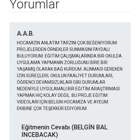
Yorumlar
A.A.B.
HOCAMIZIN ANLATIM TARZINI ÇOK BEĞENİYORUM.
PROJELERDEN ÖRNEKLER SUNMASINI FAYDALI
BULUYORUM. EĞİTİM ÇALIŞMALARINDA BİR OKULDA
UYGULAMA YAPMANIN ZORLUĞUNU BİRE BİR
YAŞAMIŞ OLARAK BAĞ KURDUM. ALINMASI GEREKEN
İZİN SÜREÇLERİ, OKULUN FAALİYET DURUMLARI,
ÖĞRENCİ DEVAMSIZLIKLARI GİBİ DURUMLAR
NEDENİYLE UYGULAMALI BİR EĞİTİM ARAŞTIRMASI
YAPMAK HİÇ KOLAY DEĞİL. BU PROJE EĞİTİM
VİDEOLARI İÇİN BELGİN HOCAMIZA VE AYEUM
EKİBİNE ÇOK TEŞEKKÜR EDİYORUM.
Eğitmenin Cevabı (BELGİN BAL
İNCEBACAK)