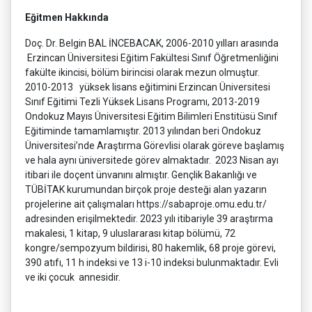
Eğitmen Hakkında
Doç. Dr. Belgin BAL İNCEBACAK, 2006-2010 yılları arasında
Erzincan Üniversitesi Eğitim Fakültesi Sınıf Öğretmenliğini
fakülte ikincisi, bölüm birincisi olarak mezun olmuştur.
2010-2013 yüksek lisans eğitimini Erzincan Üniversitesi
Sınıf Eğitimi Tezli Yüksek Lisans Programı, 2013-2019
Ondokuz Mayıs Üniversitesi Eğitim Bilimleri Enstitüsü Sınıf
Eğitiminde tamamlamıştır. 2013 yılından beri Ondokuz
Üniversitesi’nde Araştırma Görevlisi olarak göreve başlamış
ve hala aynı üniversitede görev almaktadır. 2023 Nisan ayı
itibari ile doçent ünvanını almıştır. Gençlik Bakanlığı ve
TÜBİTAK kurumundan birçok proje desteği alan yazarın
projelerine ait çalışmaları https://sabaproje.omu.edu.tr/
adresinden erişilmektedir. 2023 yılı itibariyle 39 araştırma
makalesi, 1 kitap, 9 uluslararası kitap bölümü, 72
kongre/sempozyum bildirisi, 80 hakemlik, 68 proje görevi,
390 atıfı, 11 h indeksi ve 13 i-10 indeksi bulunmaktadır. Evli
ve iki çocuk annesidir.