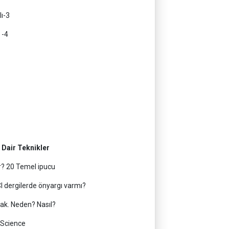
ı-3
 -4
 Dair Teknikler
r? 20 Temel ipucu
I dergilerde önyargı varmı?
mak. Neden? Nasıl?
 Science