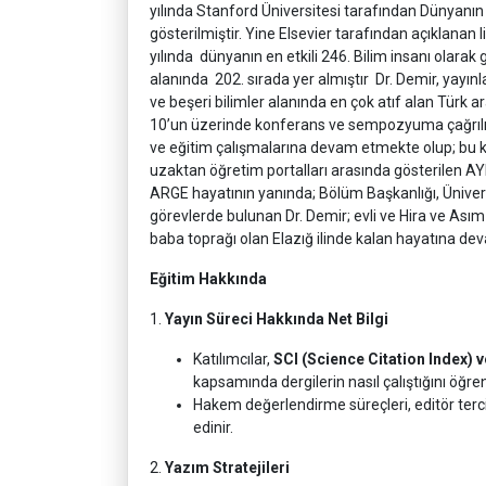
yılında Stanford Üniversitesi tarafından Dünyanın e
gösterilmiştir. Yine Elsevier tarafından açıklanan 
yılında dünyanın en etkili 246. Bilim insanı olarak 
alanında 202. sırada yer almıştır Dr. Demir, yayın
ve beşeri bilimler alanında en çok atıf alan Türk a
10’un üzerinde konferans ve sempozyuma çağrılı k
ve eğitim çalışmalarına devam etmekte olup; bu k
uzaktan öğretim portalları arasında gösterilen AYE
ARGE hayatının yanında; Bölüm Başkanlığı, Üniver
görevlerde bulunan Dr. Demir; evli ve Hira ve Asım 
baba toprağı olan Elazığ ilinde kalan hayatına de
Eğitim Hakkında
1.
Yayın Süreci Hakkında Net Bilgi
Katılımcılar,
SCI (Science Citation Index) v
kapsamında dergilerin nasıl çalıştığını öğren
Hakem değerlendirme süreçleri, editör tercihl
edinir.
2.
Yazım Stratejileri