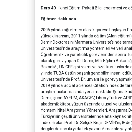
Ders 40
. İkinci Eğitim Paketi Bilgilendirmesi ve 
Eğitmen Hakkında
2005 yılında öğretmen olarak göreve başlayan Prof
yüksek lisansını, 2011 yılında eğitim (Alan eğitimi
Demir Doktorasını Marmara Üniversite’sinde tam
Üniversitesi’nde araştırma yöntemleri ve veri ana
Öğretmenlik ve yöneticilik görevlerinden sonra Tür
olarak görev yapan Dr. Demir, Milli Eğitim Bakanl
Bakanlığı, UNICEF gibi resmi ve özel kuruluşlarda
yılında TÜBA üstün başarılı genç bilim insanı ödülü
Üniversitesi’nde Prof. Dr. unvanı ile görev yapmak
2019 yılında Social Sciences Citation Index’de ta
araştırmacılar arasında yer almaktadır. Şuana kada
Demir, şuan AYEUM, AKAGEV, LibraryTürk ve APİD
akademik kitabı, yüzün üzerinde ulusal ve uluslara
Yöntem, Nitel Araştırma Yöntemleri, Araştırma Desen
Türkiye’nin çeşitli üniversitelerinde ana kaynak ni
indexi 6 olan Prof. Dr. Selçuk Beşir DEMİR’in, IF 
dergilerde son iki yılda tek yazarlı 6 makale yayın