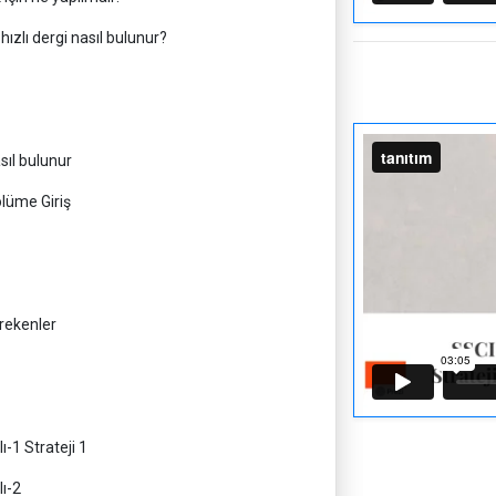
ızlı dergi nasıl bulunur?
ıl bulunur
ölüme Giriş
rekenler
-1 Strateji 1
ı-2