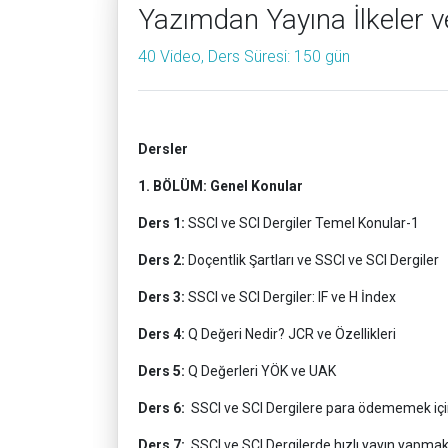
Yazımdan Yayına İlkeler ve
40 Video, Ders Süresi: 150 gün
Dersler
1. BÖLÜM: Genel Konular
Ders 1:
SSCI ve SCI Dergiler Temel Konular-1
Ders 2:
Doçentlik Şartları ve SSCI ve SCI Dergiler
Ders 3:
SSCI ve SCI Dergiler: IF ve H İndex
Ders 4:
Q Değeri Nedir? JCR ve Özellikleri
Ders 5:
Q Değerleri YÖK ve UAK
Ders 6:
SSCI ve SCI Dergilere para ödememek içi
Ders 7:
SSCI ve SCI Dergilerde hızlı yayın yapmak 