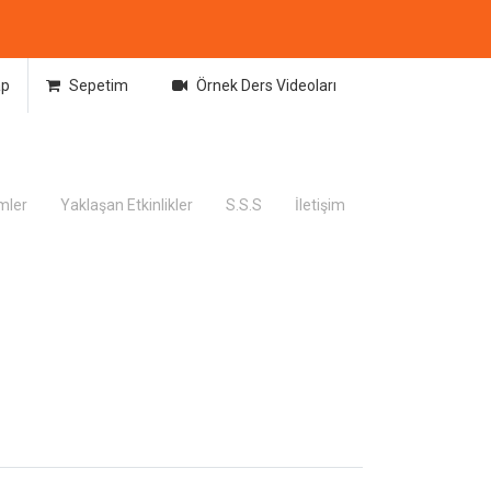
ap
Sepetim
Örnek Ders Videoları
imler
Yaklaşan Etkinlikler
S.S.S
İletişim