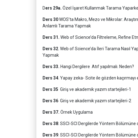
D
ers 29a.
Özel İşaret Kullanmak Tarama Yapark
Ders 30
WOS’ta Makro, Mezo ve Mikrolar: Araştı
Anlamlı Tarama Yapmak
Ders 31.
Web of Science’da Filtreleme, Refine Et
Ders 32
. Web of Science’da İleri Tarama Nasıl Ya
Yapmak
Ders 33.
Hangi Dergilere Atıf yapılmalı. Neden?
Ders 34
. Yapay zeka- Scite ile gözden kaçırmayı
Ders 35
Giriş ve akademik yazım startejileri-1
Ders 36
Giriş ve akademik yazım startejileri-2
Ders 37.
Örnek Uygulama
Ders 38
. SSCI-SCI Dergilerde Yöntem Bölümüne da
Ders 39
. SSCI-SCI Dergilerde Yöntem Bölümüne da