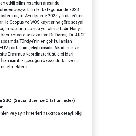
n etkili bilim insanları arasında
listeden sosyal bilimler kategorisinde 2023
gösterilmiştir. Aynı listede 2025 yılında eğitim
ları ile Scopus ve WOS kayıtlarına göre sosyal
raştırmacılar arasında yer almaktadır. Her yıl
onuşmacı olarak katılan Dr. Demir,. Dr. ARGE
apsamda Türkiye’nin en çok kullanılan
UM portalının geliştiricisidir. Akademik ve
site Erasmus Koordinatörlüğü gibi idari
İnan isimli iki çocuğun babasıdır. Dr. Demir
vam etmektedir.
e SSCI (Social Science Citation Index)
ir.
eri ve yayın kriterleri hakkında detaylı bilgi