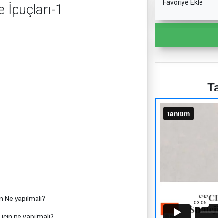
Favoriye Ekle
 İpuçları-1
Ta
n Ne yapılmalı?
için ne yapılmalı?