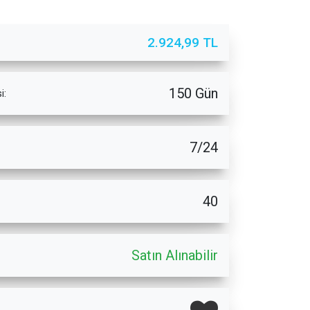
2.924,99 TL
150 Gün
i:
7/24
40
Satın Alınabilir