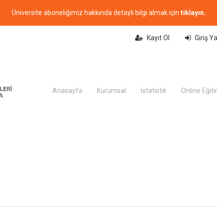
Üniversite aboneliğimiz hakkında detaylı bilgi almak için
tıklayın.
Kayıt Ol
Giriş Y
Anasayfa
Kurumsal
İstatistik
Online Eğit