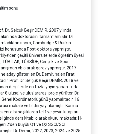
eğitim sonu
. Dr. Selçuk Beşir DEMİR, 2007 yılında
) alanında doktorasını tamamlamıştır. Dr.
amladıktan sonra, Cambridge & Ruskin
lizi konusunda Post-doktora yapmıştır.
kiye’den çeşitli üniversitelerde öğretim üyesi
ığı, TÜBİTAK, TÜSSİDE, Gençlik ve Spor
 danışman vb olarak görev yapmıştır. 2017
ne aday gösterilen Dr. Demir, halen Fırat
tadır. Prof. Dr. Selçuk Beşir DEMİR, 2018 ve
ranan dergilerde en fazla yayın yapan Türk
r 8 ulusal ve uluslararası proje yürüten Dr.
 Genel Koordinatörlüğünü yapmaktadır. 16
rası makale ve bildiri yayınlamıştır. Karma
i gibi başlıklarda telif ve çeviri kitapları
teliğinde ders kitabı olarak okutulmaktadır. H-
değeri 2’den büyük Q1 ve Q2 SSCI/SCI
lamıştır. Dr. Demir; 2022, 2023, 2024 ve 2025