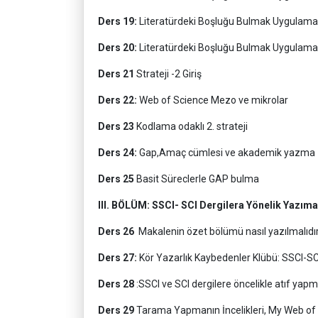
Ders 19:
Literatürdeki Boşluğu Bulmak Uygulamal
Ders 20:
Literatürdeki Boşluğu Bulmak Uygulama
Ders 21
Strateji -2 Giriş
Ders 22:
Web of Science Mezo ve mikrolar
Ders 23
Kodlama odaklı 2. strateji
Ders 24:
Gap,Amaç cümlesi ve akademik yazma
Ders 25
Basit Süreclerle GAP bulma
III. BÖLÜM: SSCI- SCI Dergilera Yönelik Yazıma
Ders 26
Makalenin özet bölümü nasıl yazılmalıdı
Ders 27:
Kör Yazarlık Kaybedenler Klübü: SSCI-SC
Ders 28
:SSCI ve SCI dergilere öncelikle atıf yap
Ders 29
Tarama Yapmanın İncelikleri, My Web of