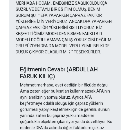
MERHABA HOCAM , EMEĞİNİZE SAĞLIK OLDUKÇA
GÜZRL VE DETAYLI BİR EĞİTİM OLMUŞ. BENİM
SORUM ŞU : " EFA YAPARKEN ÇAPRAZ FAKTÖR
YÜKLERİNE İZİN VERİYORUZ. ANCAK DFA YAPARKEN
ÇAPRAZ FAKTÖR YÜKLERİNİ KISITLIYORUZ. BİZ
KEŞFETTİĞİMİZ MODELDEN KISMEN FARKLI BİR
MODELİ DOĞRULAMAYA ÇALIŞIYORUZ GİBİ DEĞİL Mİ
? BU YÜZDEN DFA DA MODEL VERİ UYUMU BELKİ DE
DÜŞÜK ÇIKIYOR OLABİLİR Mİ ? " TEŞEKKÜRLER.
Eğitmenin Cevabı (ABDULLAH
FARUK KILIÇ)
Mehmet merhaba, evet dediğin bir ölçüde doğru.
Ama zaten eğer bu kısıtları kullanmazsak AFA'nın
aynı analizini yapmış oluruz. Ayrıca AFA
keşfetmeye odaklı olduğu için çapraz yüklerin
görülmesi yapıyı keşfetmek için de gerekli. Bunun
yanında zaten bu çapraz yüklü maddeler
çoğunlukla ölçekten çıkarılıyor ya da düzeltiliyor. Bu
nedenle DFA'da aslında diğer faktörlere çok az