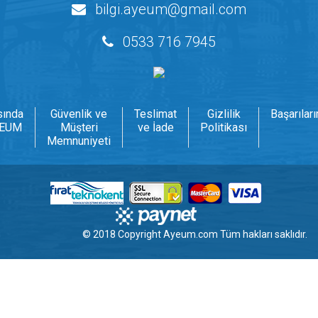
bilgi.ayeum@gmail.com
0533 716 7945
sında
Güvenlik ve
Teslimat
Gizlilik
Başarılar
EUM
Müşteri
ve İade
Politikası
Memnuniyeti
© 2018 Copyright
Ayeum.com
Tüm hakları saklıdır.