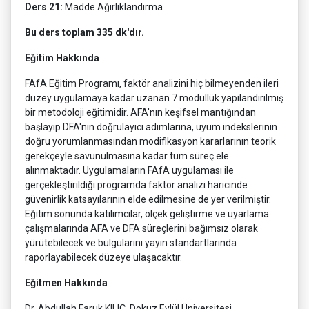
Ders 21:
Madde Ağırlıklandırma
Bu ders toplam 335 dk'dır.
Eğitim Hakkında
FAfA Eğitim Programı, faktör analizini hiç bilmeyenden ileri
düzey uygulamaya kadar uzanan 7 modüllük yapılandırılmış
bir metodoloji eğitimidir. AFA'nın keşifsel mantığından
başlayıp DFA'nın doğrulayıcı adımlarına, uyum indekslerinin
doğru yorumlanmasından modifikasyon kararlarının teorik
gerekçeyle savunulmasına kadar tüm süreç ele
alınmaktadır. Uygulamaların FAfA uygulaması ile
gerçekleştirildiği programda faktör analizi haricinde
güvenirlik katsayılarının elde edilmesine de yer verilmiştir.
Eğitim sonunda katılımcılar, ölçek geliştirme ve uyarlama
çalışmalarında AFA ve DFA süreçlerini bağımsız olarak
yürütebilecek ve bulgularını yayın standartlarında
raporlayabilecek düzeye ulaşacaktır.
Eğitmen Hakkında
Dr. Abdullah Faruk KILIÇ, Dokuz Eylül Üniversitesi