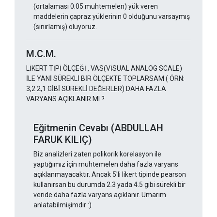
(ortalaması 0.05 muhtemelen) yük veren
maddelerin çapraz yüklerinin 0 olduğunu varsaymış
(sınırlamış) oluyoruz.
M.C.M.
LİKERT TİPİ ÖLÇEĞİ , VAS(VİSUAL ANALOG SCALE)
İLE YANİ SÜREKLİ BİR ÖLÇEKTE TOPLARSAM ( ÖRN:
3,2 2,1 GİBİ SÜREKLİ DEĞERLER) DAHA FAZLA
VARYANS AÇIKLANIR MI ?
Eğitmenin Cevabı (ABDULLAH
FARUK KILIÇ)
Biz analizleri zaten polikorik korelasyon ile
yaptığımız için muhtemelen daha fazla varyans
açıklanmayacaktır. Ancak 5'li likert tipinde pearson
kullanırsan bu durumda 2.3 yada 4.5 gibi sürekli bir
veride daha fazla varyans açıklanır. Umarım
anlatabilmişimdir :)